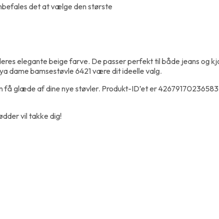
anbefales det at vælge den største
res elegante beige farve. De passer perfekt til både jeans og kjol
reya dame bamsestøvle 6421 være dit ideelle valg.
t kan få glæde af dine nye støvler. Produkt-ID’et er 42679170236
ødder vil takke dig!