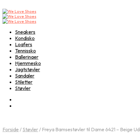
Sneakers
Kondisko
Loafers
Tennissko
Ballerinaer
Hjemmesko
Jagtstøvler
Sandaler
Stiletter
Støvler
Forside
/
Støvler
/
Freya Bamsestøvler til Dame 6421 – Beige Ud