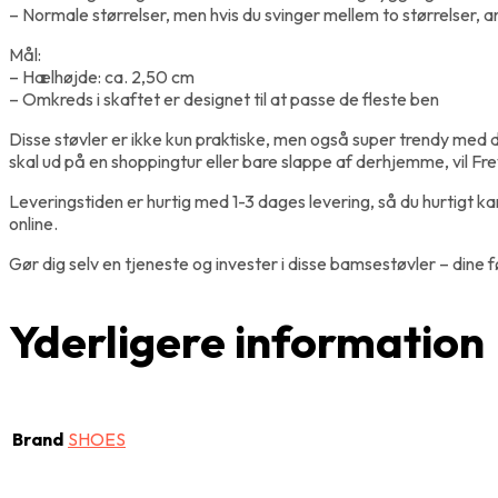
– Normale størrelser, men hvis du svinger mellem to størrelser, 
Mål:
– Hælhøjde: ca. 2,50 cm
– Omkreds i skaftet er designet til at passe de fleste ben
Disse støvler er ikke kun praktiske, men også super trendy med de
skal ud på en shoppingtur eller bare slappe af derhjemme, vil F
Leveringstiden er hurtig med 1-3 dages levering, så du hurtig
online.
Gør dig selv en tjeneste og invester i disse bamsestøvler – dine f
Yderligere information
Brand
SHOES