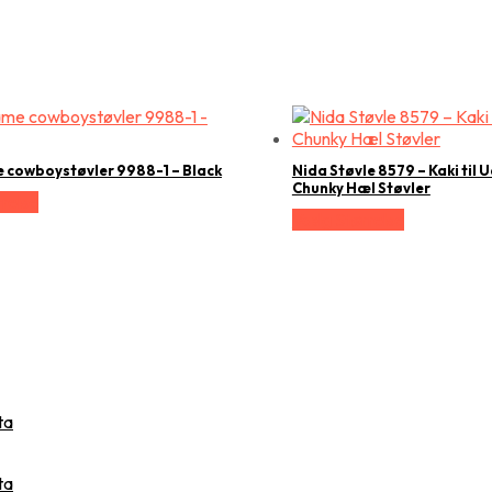
e cowboystøvler 9988-1 – Black
Nida Støvle 8579 – Kaki til 
Chunky Hæl Støvler
relse
Vælg Størrelse
ta
ta