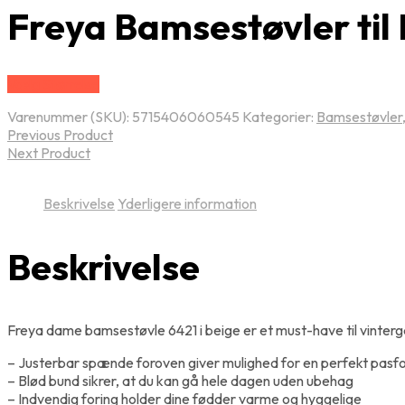
Freya Bamsestøvler til
Vælg Størrelse
Varenummer (SKU):
5715406060545
Kategorier:
Bamsestøvler
Previous Product
Next Product
Beskrivelse
Yderligere information
Beskrivelse
Freya dame bamsestøvle 6421 i beige er et must-have til vinterga
– Justerbar spænde foroven giver mulighed for en perfekt pasf
– Blød bund sikrer, at du kan gå hele dagen uden ubehag
– Indvendig foring holder dine fødder varme og hyggelige