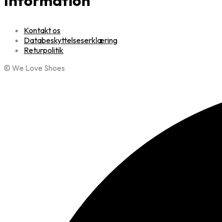
Information
Kontakt os
Databeskyttelseserklæring
Returpolitik
© We Love Shoes