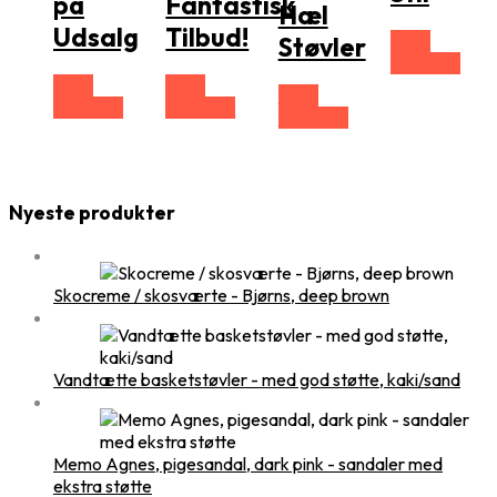
på
Fantastisk
Hæl
Udsalg
Tilbud!
Vælg
Støvler
Størrelse
Vælg
Vælg
Vælg
Størrelse
Størrelse
Størrelse
Nyeste produkter
Skocreme / skosværte - Bjørns, deep brown
Vandtætte basketstøvler - med god støtte, kaki/sand
Memo Agnes, pigesandal, dark pink - sandaler med
ekstra støtte