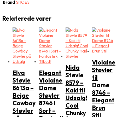
Brand
SHOES
Relaterede varer
Violaine
Nida
Støvler
Elva
Elegant
Støvle
til
Støvle
Violaine
8579 –
Dame
8613a –
Dame
Kaki til
8746 –
Beige
Støvler
Udsalg!
Elegant
Cowboy
8746 i
Cool
Brun
Støvler
Sort –
Chunky
Stil