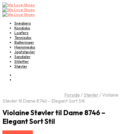
Sneakers
Kondisko
Loafers
Tennissko
Ballerinaer
Hjemmesko
Jagtstøvler
Sandaler
Stiletter
Støvler
Forside
/
Støvler
/
Violaine
Støvler til Dame 8746 – Elegant Sort Stil
Violaine Støvler til Dame 8746 –
Elegant Sort Stil
Vælg Størrelse