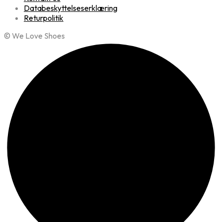
Databeskyttelseserklæring
Returpolitik
© We Love Shoes