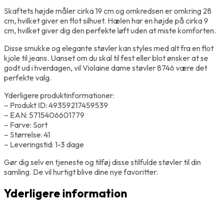
Skaftets højde måler cirka 19 cm og omkredsen er omkring 28
cm, hvilket giver en flot silhuet. Hælen har en højde på cirka 9
cm, hvilket giver dig den perfekte løft uden at miste komforten.
Disse smukke og elegante støvler kan styles med alt fra en flot
kjole til jeans. Uanset om du skal til fest eller blot ønsker at se
godt ud i hverdagen, vil Violaine dame støvler 8746 være det
perfekte valg.
Yderligere produktinformationer:
– Produkt ID: 49359217459539
– EAN: 5715406601779
– Farve: Sort
– Størrelse: 41
– Leveringstid: 1-3 dage
Gør dig selv en tjeneste og tilføj disse stilfulde støvler til din
samling. De vil hurtigt blive dine nye favoritter.
Yderligere information