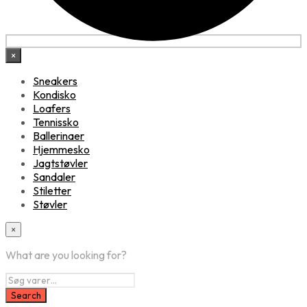
×
Sneakers
Kondisko
Loafers
Tennissko
Ballerinaer
Hjemmesko
Jagtstøvler
Sandaler
Stiletter
Støvler
×
What are you looking for?