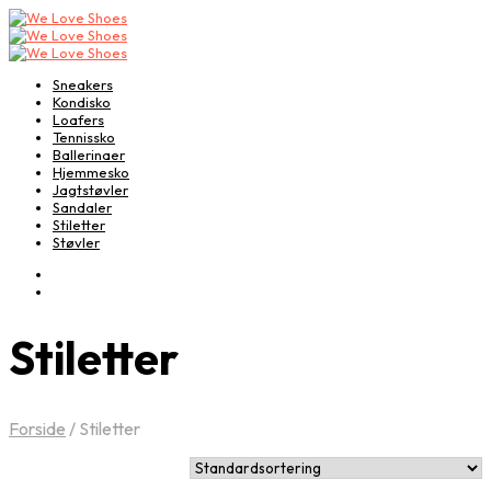
Sneakers
Kondisko
Loafers
Tennissko
Ballerinaer
Hjemmesko
Jagtstøvler
Sandaler
Stiletter
Støvler
Stiletter
Forside
/
Stiletter