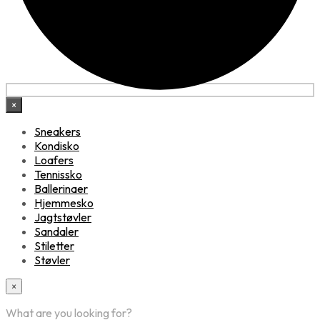
×
Sneakers
Kondisko
Loafers
Tennissko
Ballerinaer
Hjemmesko
Jagtstøvler
Sandaler
Stiletter
Støvler
×
What are you looking for?