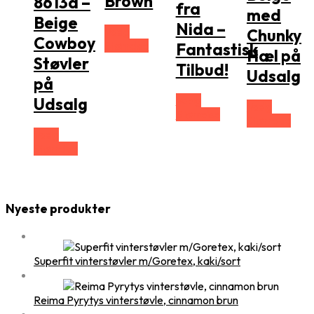
Brown
8613a –
fra
med
Beige
Nida –
Vælg
Chunky
Cowboy
Størrelse
Fantastisk
Hæl på
Støvler
Tilbud!
Udsalg
på
Vælg
Udsalg
Vælg
Størrelse
Størrelse
Vælg
Størrelse
Nyeste produkter
Superfit vinterstøvler m/Goretex, kaki/sort
Reima Pyrytys vinterstøvle, cinnamon brun