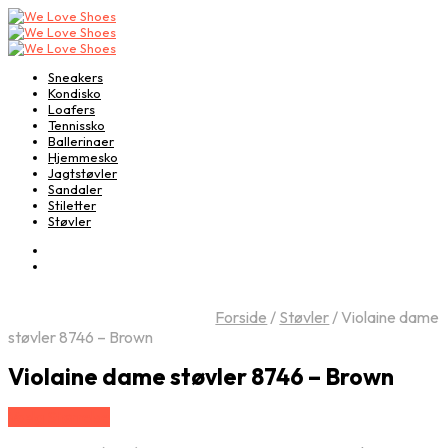
Sneakers
Kondisko
Loafers
Tennissko
Ballerinaer
Hjemmesko
Jagtstøvler
Sandaler
Stiletter
Støvler
Forside
/
Støvler
/
Violaine dame
støvler 8746 – Brown
Violaine dame støvler 8746 – Brown
Vælg Størrelse