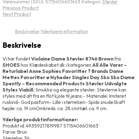
Varenummer (SKU):
5715406601663
Kategori:
Støvler
Previous Product
Next Product
Beskrivelse
Yderligere information
Beskrivelse
Vi har fundet
Violaine Dame Støvler 8746 Brown
fra
SHOES
hos Klædeskabet.dk i kategorien
All Alle Varer –
Returlabel Anne Sophies Favoritter ? Brands Dame
Mettes Favoritter ø Nyheder Singles Day Sko Sko Dame
Spently – Recommended Products Støvler Udvalgte
Styles Viabill
. Smukke og elegante støvler. Støvlerne kan
styles med alt fra en flot kjole til jeans.- Materiale: Imiteret
ruskind- God pasform- Lille i størrelsen- Spids snudeSkaft
højde: ca. 19 cmOmkreds: ca. 28 cmHæl: ca. 9 cm.
Yderlige produktinformationer:
Produkt id: 49359217819987 5715406601663
Farve: Brun
Størrelse: 36