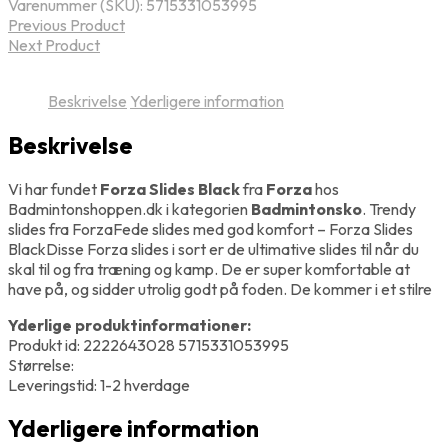
Varenummer (SKU):
5715331053995
Previous Product
Next Product
Beskrivelse
Yderligere information
Beskrivelse
Vi har fundet
Forza Slides Black
fra
Forza
hos
Badmintonshoppen.dk i kategorien
Badmintonsko
. Trendy
slides fra ForzaFede slides med god komfort – Forza Slides
BlackDisse Forza slides i sort er de ultimative slides til når du
skal til og fra træning og kamp. De er super komfortable at
have på, og sidder utrolig godt på foden. De kommer i et stilre
Yderlige produktinformationer:
Produkt id: 2222643028 5715331053995
Størrelse:
Leveringstid: 1-2 hverdage
Yderligere information