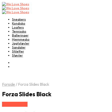
Sneakers
Kondisko
Loafers
Tennissko
Ballerinaer
Hjemmesko
Jagtstøvler
Sandaler
Stiletter
Støvler
Forside
/
Forza Slides Black
Forza Slides Black
Vælg Størrelse