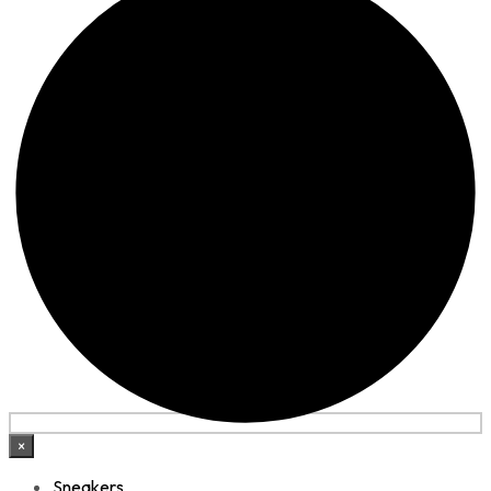
×
Sneakers