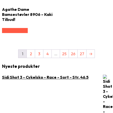
Agathe Dame
Bamsestøvler 8906 – Kaki
Tilbud!
Vælg Størrelse
1
2
3
4
…
25
26
27
→
Nyeste produkter
Sidi Shot 3 - Cykelsko - Race - Sort - Str. 46.5