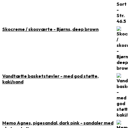
Skocreme / skosværte - Bjørns, deep brown
Vandtætte basketstøvler - med god støtte,
kaki/sand
Memo Agnes, pigesandal, dark pink - sandaler med