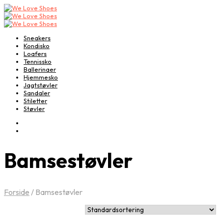
Sneakers
Kondisko
Loafers
Tennissko
Ballerinaer
Hjemmesko
Jagtstøvler
Sandaler
Stiletter
Støvler
Bamsestøvler
Forside
/
Bamsestøvler