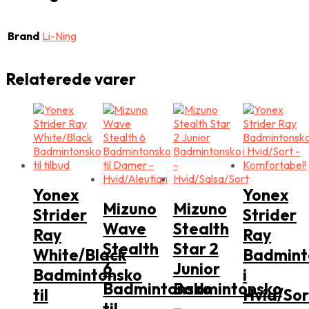
Brand
Li-Ning
Relaterede varer
Yonex
Yonex
Mizuno
Mizuno
Strider
Strider
Wave
Stealth
Ray
Ray
Stealth
Star 2
White/Black
Badmint
6
Junior
Badmintonsko
i
Badmintonsko
Badmintonsko
til
Hvid/Sor
til
–