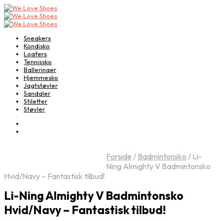
Sneakers
Kondisko
Loafers
Tennissko
Ballerinaer
Hjemmesko
Jagtstøvler
Sandaler
Stiletter
Støvler
Forside
/
Badmintonsko
/
Li-
Ning Almighty V Badmintonsko
Hvid/Navy – Fantastisk tilbud!
Li-Ning Almighty V Badmintonsko
Hvid/Navy – Fantastisk tilbud!