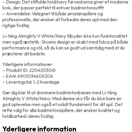
– Design: Det stilfulde hvid/navy farveskema giver et moderne
look, der passer perfekt til enhver badmintonoutfit
– Anvendelse: Velegnet til både amatørspillere og
professionelle, der ønsker at forbedre deres spil med den
rigtige fodtøj
Li-Ning Almighty V White/Navy tilbyder ikke kun funktionalitet
men også æstetik. Skoens design er skabt med fokus på både
performance og stil, så du kan se godt ud samtidig med at du
præsterer dit bedste.
Yderligere informationer:
– Produkt ID: 2204253041
– EAN: 6901034605206
– Leveringstid: 1-2 hverdage
Gør dig klar til at dominere badmintonbanen med Li-Ning
Almighty V White/Navy. Med denne sko får du ikke bare en
god oplevelse men også et solidt fundament for dit spil. Det
rette valg for alle badmintonspillere, der ønsker kvalitet og
holdbarhed i deres fodtøj.
Yderligere information