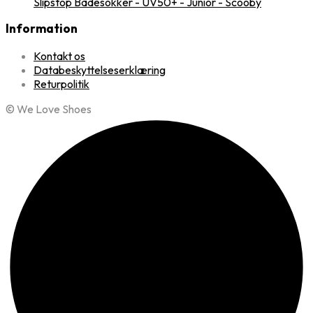
Slipstop Badesokker - UV50+ - Junior - Scooby
Information
Kontakt os
Databeskyttelseserklæring
Returpolitik
© We Love Shoes