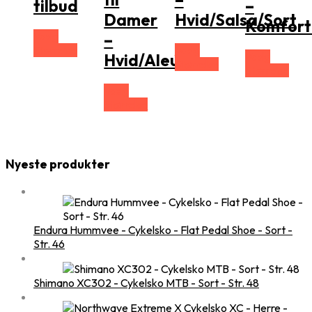
tilbud
–
Damer
Hvid/Salsa/Sort
Komfort
Vælg
–
Størrelse
Vælg
Vælg
Hvid/Aleutian
Størrelse
Størrelse
Vælg
Størrelse
Nyeste produkter
Endura Hummvee - Cykelsko - Flat Pedal Shoe - Sort -
Str. 46
Shimano XC302 - Cykelsko MTB - Sort - Str. 48