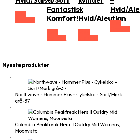
Hvid/Salsa/Sort
–
kvinder
–
Fantastisk
–
Hvid/Ale
Vælg
Komfort!
Hvid/Aleutian
Størrelse
Vælg
Størrelse
Vælg
Vælg
Størrelse
Størrelse
Nyeste produkter
Northwave - Hammer Plus - Cykelsko - Sort/Mørk
grå-37
Columbia Peakfreak Hera II Outdry Mid Womens,
Moonvista