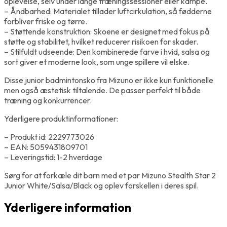
oplevelse, selv under lange træningssessioner eller kampe.
– Åndbarhed: Materialet tillader luftcirkulation, så fødderne
forbliver friske og tørre.
– Støttende konstruktion: Skoene er designet med fokus på
støtte og stabilitet, hvilket reducerer risikoen for skader.
– Stilfuldt udseende: Den kombinerede farve i hvid, salsa og
sort giver et moderne look, som unge spillere vil elske.
Disse junior badmintonsko fra Mizuno er ikke kun funktionelle
men også æstetisk tiltalende. De passer perfekt til både
træning og konkurrencer.
Yderligere produktinformationer:
– Produkt id: 2229773026
– EAN: 5059431809701
– Leveringstid: 1-2 hverdage
Sørg for at forkæle dit barn med et par Mizuno Stealth Star 2
Junior White/Salsa/Black og oplev forskellen i deres spil.
Yderligere information