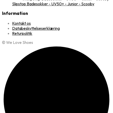
Slipstop Badesokker - UV50+ - Junior - Scooby
Information
Kontakt os
Databeskyttelseserklæring
Returpolitik
© We Love Shoes