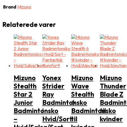
Brand
Mizuno
Relaterede varer
Mizuno
Yonex
Mizuno
Mizuno
Stealth
Strider
Wave
Thunder
Star 2
Ray
Stealth
Blade Z
Junior
Badmintonsko
6
Badmint
Badmintonsko
i
Badmintonsko
til
–
Hvid/Sort
til
kvinder