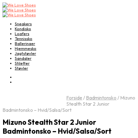
Sneakers
Kondisko
Loafers
Tennissko
Ballerinaer
Hjemmesko
Jagtstøvler
Sandaler
Stiletter
Støvler
Forside
/
Badmintonsko
/
Mizuno
Stealth Star 2 Junior
Badmintonsko – Hvid/Salsa/Sort
Mizuno Stealth Star 2 Junior
Badmintonsko – Hvid/Salsa/Sort