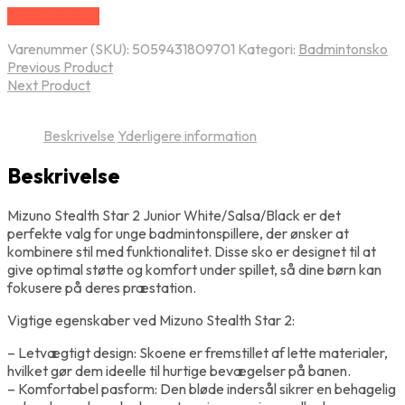
Vælg Størrelse
Varenummer (SKU):
5059431809701
Kategori:
Badmintonsko
Previous Product
Next Product
Beskrivelse
Yderligere information
Beskrivelse
Mizuno Stealth Star 2 Junior White/Salsa/Black er det
perfekte valg for unge badmintonspillere, der ønsker at
kombinere stil med funktionalitet. Disse sko er designet til at
give optimal støtte og komfort under spillet, så dine børn kan
fokusere på deres præstation.
Vigtige egenskaber ved Mizuno Stealth Star 2:
– Letvægtigt design: Skoene er fremstillet af lette materialer,
hvilket gør dem ideelle til hurtige bevægelser på banen.
– Komfortabel pasform: Den bløde indersål sikrer en behagelig