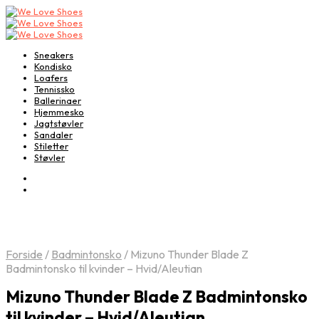
Sneakers
Kondisko
Loafers
Tennissko
Ballerinaer
Hjemmesko
Jagtstøvler
Sandaler
Stiletter
Støvler
Forside
/
Badmintonsko
/
Mizuno Thunder Blade Z
Badmintonsko til kvinder – Hvid/Aleutian
Mizuno Thunder Blade Z Badmintonsko
til kvinder – Hvid/Aleutian