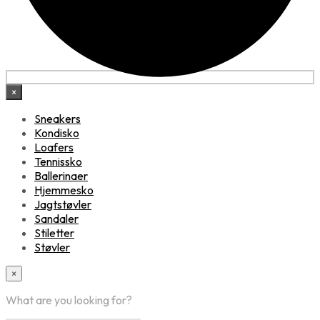
×
Sneakers
Kondisko
Loafers
Tennissko
Ballerinaer
Hjemmesko
Jagtstøvler
Sandaler
Stiletter
Støvler
×
What are you looking for?