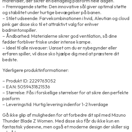
materialer, der sikrer en behagelig pasform hele dagen.
– Fremragende støtte: Den innovative sål giver optimal støtte
og stabilitet under hurtige bevægelser på banen.
– Stilet udseende: Farvekombinationen i hvid, Aleutian og cloud
pink gør disse sko til et attraktivt valg for enhver
badmintonspiller.
– Åndbarhed: Materialerne sikrer god ventilation, så dine
fødder forbliver friske under intense kampe.
– Ideel til alle niveauer: Uanset om du er nybegynder eller
erfaren spiller, vil disse sko hjælpe dig med at præstere dit
bedste.
Yderligere produktinformationer:
– Produkt ID: 2229763052
– EAN: 5059431821536
– Størrelse: Fås i forskellige størrelser for at sikre den perfekte
pasform
– Leveringstid: Hurtig levering indenfor 1-2 hverdage
Gå ikke glip af muligheden for at forbedre dit spil med Mizuno
Thunder Blade Z Women. Med disse sko får du ikke kun en
fantastisk ydeevne, men også et moderne design der skiller sig