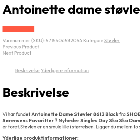
Antoinette dame støvle
Vælg Størrelse
Varenummer (SKU):
5715406582054
Kategori:
Støvler
Previous Product
Next Product
Beskrivelse
Yderligere information
Beskrivelse
Vi har fundet
Antoinette Dame Støvler 8613 Black
fra
SHO
Sørensens Favoritter ? Nyheder Singles Day Sko Sko Dam
er foret.Støvlen er en smule lille i størrelsen. Ligger du mellem to
Yderlige produktinformationer: