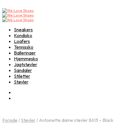
Sneakers
Kondisko
Loafers
Tennissko
Ballerinaer
Hjemmesko
Jagtstøvler
Sandaler
Stiletter
Støvler
Forside
/
Støvler
/
Antoinette dame støvler 8613 – Black