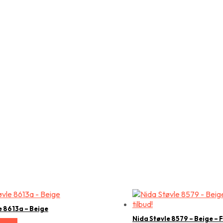
e 8613a – Beige
Nida Støvle 8579 – Beige – 
relse