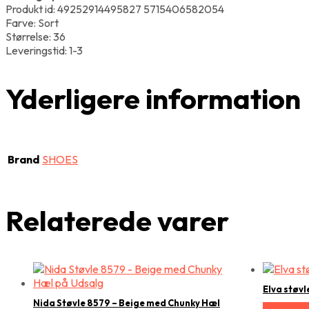
Produkt id: 49252914495827 5715406582054
Farve: Sort
Størrelse: 36
Leveringstid: 1-3
Yderligere information
Brand
SHOES
Relaterede varer
Elva støvl
Nida Støvle 8579 – Beige med Chunky Hæl
Vælg Stør