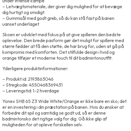
under intense kampe
– Letvægtsmateriale, der giver dig mulighed for at bevæge
dig hurtigt og smidigt
– Gummisål med godt greb, så du kan stå fast på banen
uanset underlaget
Skoen er udviklet med fokus på at give spilleren den bedste
oplevelse. Den brede pasform gør det muligt for spillere med
større fødder at få den støtte, de har brug for, uden at gå på
kompromis med komforten. Det stilfulde design i hvid og
orange tilføjer et moderne touch til dit badmintonoutfit.
Yderligere produktinformationer:
– Produkt id: 2193863046
– Stregkode: 4550468369431
– Leveringstid: 1-2 hverdage
Yonex SHB 65 Z3 Wide White/Orange er ikke bare en sko; det
er en investering i din præstation på banen. Hvis du ønsker at
forbedre dit spil og samtidig se godt ud, så er denne
badmintonsko det rigtige valg for dig. Gå ikke glip af
muligheden for at opleve forskellen selv.