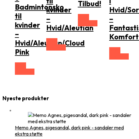
til
i
Tilbud!
Badmintonsko
kvinder
Hvid/Sor
til
Vælg
–
–
Størrelse
kvinder
Hvid/Aleutian
Fantasti
–
Komfort
Vælg
Hvid/Aleutian/Cloud
Størrelse
Vælg
Pink
Størrelse
Vælg
Størrelse
Nyeste produkter
Memo Agnes, pigesandal, dark pink - sandaler med
ekstra støtte