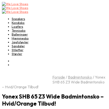
Sneakers
Kondisko
Loafers
Tennissko
Ballerinaer
Hjemmesko
Jagtstøvler
Sandaler
Stiletter
Støvler
Forside
/
Badmintonsko
/
Yonex
SHB 65 Z3 Wide Badmintonsko
– Hvid/Orange Tilbud!
Yonex SHB 65 Z3 Wide Badmintonsko –
Hvid/Orange Tilbud!