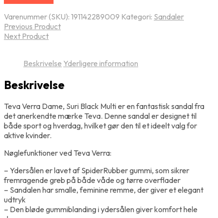
Varenummer (SKU):
191142289009
Kategori:
Sandaler
Previous Product
Next Product
Beskrivelse
Yderligere information
Beskrivelse
Teva Verra Dame, Suri Black Multi er en fantastisk sandal fra
det anerkendte mærke Teva. Denne sandal er designet til
både sport og hverdag, hvilket gør den til et ideelt valg for
aktive kvinder.
Nøglefunktioner ved Teva Verra:
– Ydersålen er lavet af SpiderRubber gummi, som sikrer
fremragende greb på både våde og tørre overflader
– Sandalen har smalle, feminine remme, der giver et elegant
udtryk
– Den bløde gummiblanding i ydersålen giver komfort hele