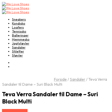
Sneakers
Kondisko
Loafers
Tennissko
Ballerinaer
Hjemmesko
Jagtstøvler
Sandaler
Stiletter
Støvler
Forside
/
Sandaler
/
Teva Verra
Sandaler til Dame – Suri Black Multi
Teva Verra Sandaler til Dame – Suri
Black Multi
Vælg Størrelse