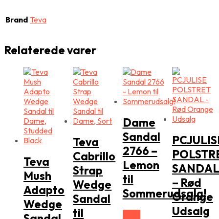
Brand
Teva
Relaterede varer
Dame
Sandal
PCJULIS
Teva
2766 –
POLSTR
Cabrillo
Teva
Lemon
SANDA
Strap
Mush
til
– Rød
Wedge
Adapto
Sommerudsalg!
Orange
Sandal
Wedge
Udsalg
til
Vælg
Sandal