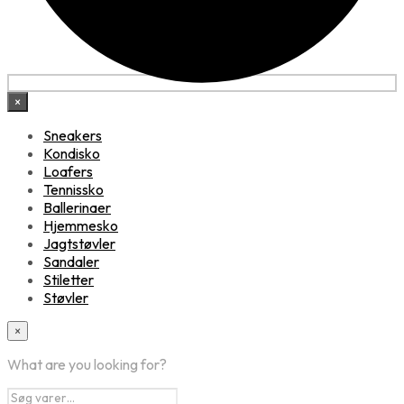
×
Sneakers
Kondisko
Loafers
Tennissko
Ballerinaer
Hjemmesko
Jagtstøvler
Sandaler
Stiletter
Støvler
×
What are you looking for?