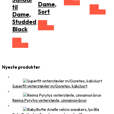
Størrelse
Dame,
til
Vælg
Sort
Størrelse
Dame,
Studded
Vælg
Størrelse
Black
Vælg
Størrelse
Nyeste produkter
Superfit vinterstøvler m/Goretex, kaki/sort
Reima Pyrytys vinterstøvle, cinnamon brun