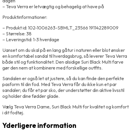
dagen
– Teva Verra er letvægtig og behagelig at have på
Produktinformationer:
– Produkt id: 102-1006263-SBMLT_23566 191142289009
– Størrelse: 38
– Leveringstid: 1-3 hverdage
Uanset om du skal på en lang gåtur i naturen eller blot ønsker
en komfortabel sandal til hverdagsbrug, så leverer Teva Verra
både stil og funktionalitet. Den alsidige Suri Black Multi farve
gør den nem at kombinere med forskellige outfits.
Sandalen er også let at justere, så du kan finde den perfekte
pasform til din fod. Med Teva Verra får du ikke kun et par
sandaler; du får et par sko, der understøtter din aktive livsstil
og holder dine fødder glade.
Vælg Teva Verra Dame, Suri Black Multi for kvalitet og komfort
i dit fodtøj.
Yderligere information