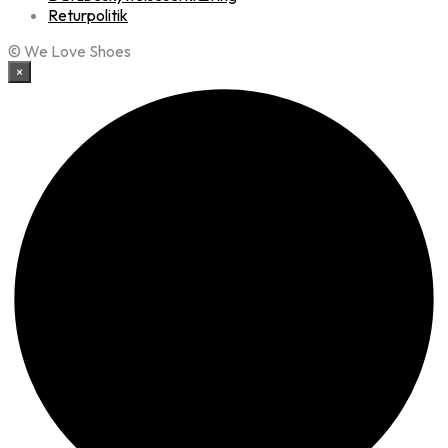
Returpolitik
© We Love Shoes
×