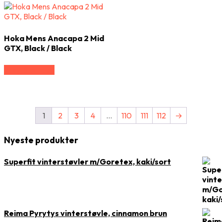
Hoka Mens Anacapa 2 Mid
GTX, Black / Black
Vælg Størrelse
1
2
3
4
…
110
111
112
→
Nyeste produkter
Superfit vinterstøvler m/Goretex, kaki/sort
Reima Pyrytys vinterstøvle, cinnamon brun