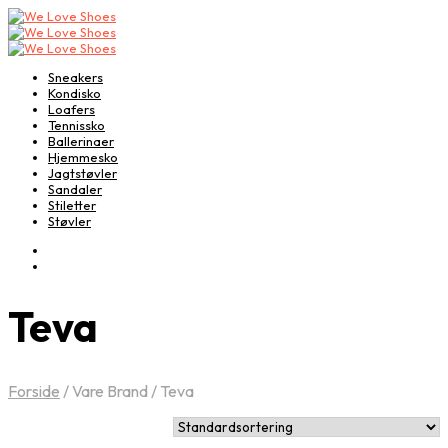
Sneakers
Kondisko
Loafers
Tennissko
Ballerinaer
Hjemmesko
Jagtstøvler
Sandaler
Stiletter
Støvler
Teva
Forside
/
Vare Brand
/
Teva