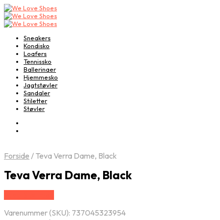
Sneakers
Kondisko
Loafers
Tennissko
Ballerinaer
Hjemmesko
Jagtstøvler
Sandaler
Stiletter
Støvler
Forside
/
Teva Verra Dame, Black
Teva Verra Dame, Black
Vælg Størrelse
Varenummer (SKU):
737045323954