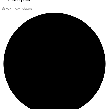
Returpolitik
© We Love Shoes