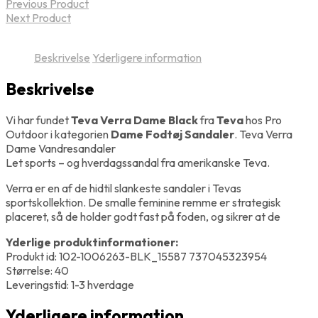
Previous Product
Next Product
Beskrivelse
Yderligere information
Beskrivelse
Vi har fundet
Teva Verra Dame Black
fra
Teva
hos Pro
Outdoor i kategorien
Dame Fodtøj Sandaler
. Teva Verra
Dame Vandresandaler
Let sports – og hverdagssandal fra amerikanske Teva.
Verra er en af de hidtil slankeste sandaler i Tevas
sportskollektion. De smalle feminine remme er strategisk
placeret, så de holder godt fast på foden, og sikrer at de
Yderlige produktinformationer:
Produkt id: 102-1006263-BLK_15587 737045323954
Størrelse: 40
Leveringstid: 1-3 hverdage
Yderligere information