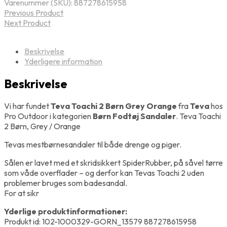
Varenummer (SKU):
887278615958
Previous Product
Next Product
Beskrivelse
Yderligere information
Beskrivelse
Vi har fundet
Teva Toachi 2 Børn Grey Orange
fra
Teva
hos
Pro Outdoor i kategorien
Børn Fodtøj Sandaler
. Teva Toachi
2 Børn, Grey / Orange
Tevas mestbørnesandaler til både drenge og piger.
Sålen er lavet med et skridsikkert SpiderRubber, på såvel tørre
som våde overflader – og derfor kan Tevas Toachi 2 uden
problemer bruges som badesandal.
For at sikr
Yderlige produktinformationer:
Produkt id: 102-1000329-GORN_13579 887278615958