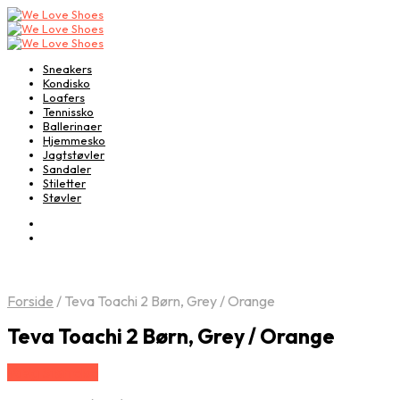
Sneakers
Kondisko
Loafers
Tennissko
Ballerinaer
Hjemmesko
Jagtstøvler
Sandaler
Stiletter
Støvler
Forside
/
Teva Toachi 2 Børn, Grey / Orange
Teva Toachi 2 Børn, Grey / Orange
Vælg Størrelse