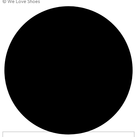
© We Love Shoes