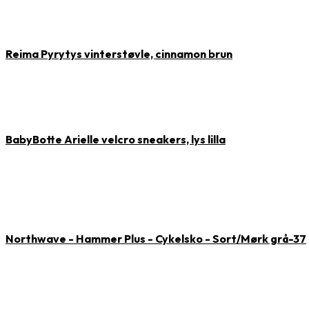
Reima Pyrytys vinterstøvle, cinnamon brun
BabyBotte Arielle velcro sneakers, lys lilla
Northwave - Hammer Plus - Cykelsko - Sort/Mørk grå-37