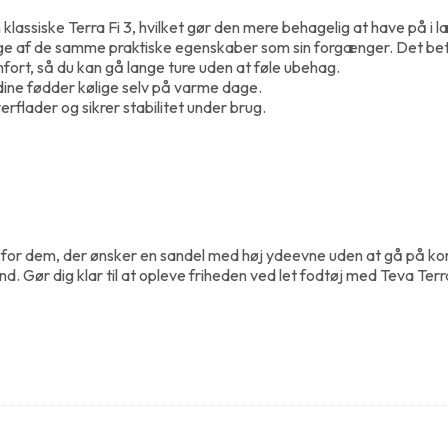
lassiske Terra Fi 3, hvilket gør den mere behagelig at have på i l
nge af de samme praktiske egenskaber som sin forgænger. Det bety
rt, så du kan gå lange ture uden at føle ubehag.
 dine fødder kølige selv på varme dage.
erflader og sikrer stabilitet under brug.
valg for dem, der ønsker en sandel med høj ydeevne uden at gå på
d. Gør dig klar til at opleve friheden ved let fodtøj med Teva Terra