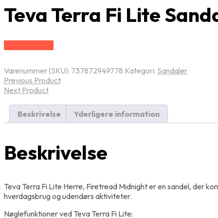
Teva Terra Fi Lite Sand
Vælg Størrelse
Varenummer (SKU):
737872949778
Kategori:
Sandaler
Previous Product
Next Product
Beskrivelse
Yderligere information
Beskrivelse
Teva Terra Fi Lite Herre, Firetread Midnight er en sandel, der kom
hverdagsbrug og udendørs aktiviteter.
Nøglefunktioner ved Teva Terra Fi Lite: