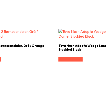
Børnesandaler, Grå / Orange
Teva Mush Adapto Wedge Sanda
Studded Black
e
Vælg Størrelse