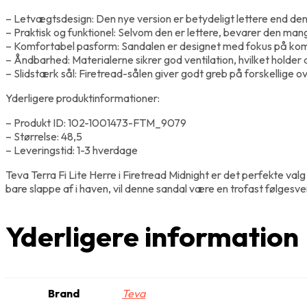
– Letvægtsdesign: Den nye version er betydeligt lettere end den k
– Praktisk og funktionel: Selvom den er lettere, bevarer den ma
– Komfortabel pasform: Sandalen er designet med fokus på komfo
– Åndbarhed: Materialerne sikrer god ventilation, hvilket holder
– Slidstærk sål: Firetread-sålen giver godt greb på forskellige ov
Yderligere produktinformationer:
– Produkt ID: 102-1001473-FTM_9079
– Størrelse: 48,5
– Leveringstid: 1-3 hverdage
Teva Terra Fi Lite Herre i Firetread Midnight er det perfekte 
bare slappe af i haven, vil denne sandal være en trofast følgesven
Yderligere information
Brand
Teva