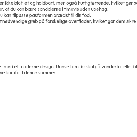
ikke blot let og holdbart, men også hurtigtørrende, hvilket gør s
er, at du kan bære sandalerne i timevis uden ubehag.
kan tilpasse pasformen præcist til din fod.
 nødvendige greb på forskellige overflader, hvilket gør dem sikr
et med et moderne design. Uanset om du skal på vandretur eller blo
ative komfort denne sommer.