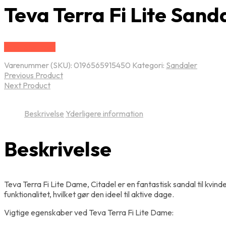
Teva Terra Fi Lite Sand
Vælg Størrelse
Varenummer (SKU):
0196565915450
Kategori:
Sandaler
Previous Product
Next Product
Beskrivelse
Yderligere information
Beskrivelse
Teva Terra Fi Lite Dame, Citadel er en fantastisk sandal til kv
funktionalitet, hvilket gør den ideel til aktive dage.
Vigtige egenskaber ved Teva Terra Fi Lite Dame: