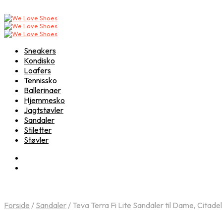
Sneakers
Kondisko
Loafers
Tennissko
Ballerinaer
Hjemmesko
Jagtstøvler
Sandaler
Stiletter
Støvler
Forside
/
Sandaler
/
Teva Terra Fi Lite Sandaler til Dame, Citadel