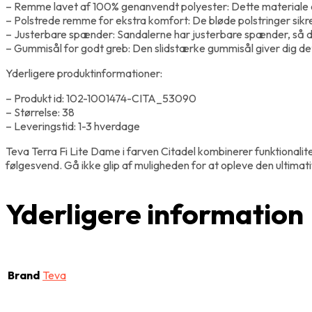
– Remme lavet af 100% genanvendt polyester: Dette materiale er 
– Polstrede remme for ekstra komfort: De bløde polstringer sikr
– Justerbare spænder: Sandalerne har justerbare spænder, så du 
– Gummisål for godt greb: Den slidstærke gummisål giver dig det
Yderligere produktinformationer:
– Produkt id: 102-1001474-CITA_53090
– Størrelse: 38
– Leveringstid: 1-3 hverdage
Teva Terra Fi Lite Dame i farven Citadel kombinerer funktionalit
følgesvend. Gå ikke glip af muligheden for at opleve den ultim
Yderligere information
Brand
Teva