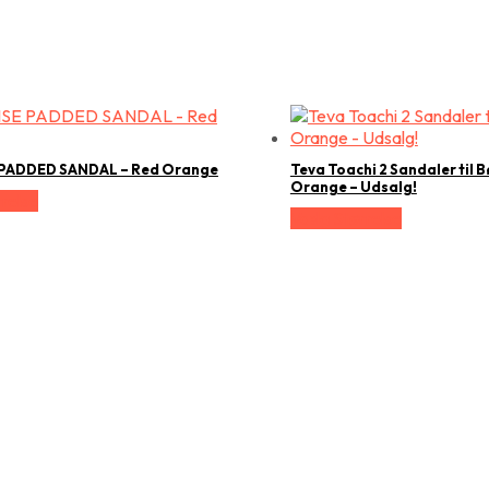
 PADDED SANDAL – Red Orange
Teva Toachi 2 Sandaler til B
Orange – Udsalg!
relse
Vælg Størrelse