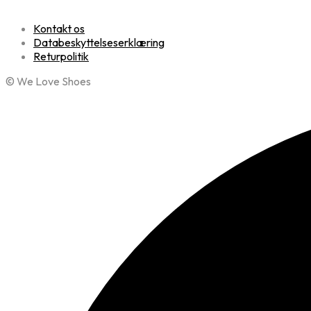
Kontakt os
Databeskyttelseserklæring
Returpolitik
© We Love Shoes