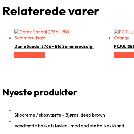
Relaterede varer
Dame Sandal 2766 – Blå Sommerudsalg!
PCJULISE
Vælg Størrelse
Vælg Stør
Nyeste produkter
Skocreme / skosværte - Bjørns, deep brown
Vandtætte basketstøvler - med god støtte, kaki/sand