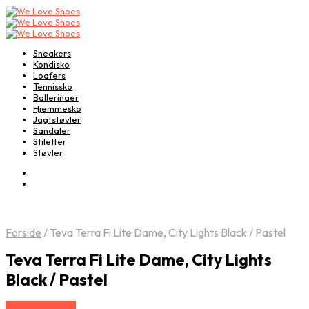
Sneakers
Kondisko
Loafers
Tennissko
Ballerinaer
Hjemmesko
Jagtstøvler
Sandaler
Stiletter
Støvler
Forside
/
Teva Terra Fi Lite Dame, City Lights Black / Pastel
Teva Terra Fi Lite Dame, City Lights
Black / Pastel
Vælg Størrelse