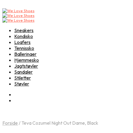
Sneakers
Kondisko
Loafers
Tennissko
Ballerinaer
Hjemmesko
Jagtstøvler
Sandaler
Stiletter
Støvler
Forside
/
Teva Cozumel Night Out Dame, Black