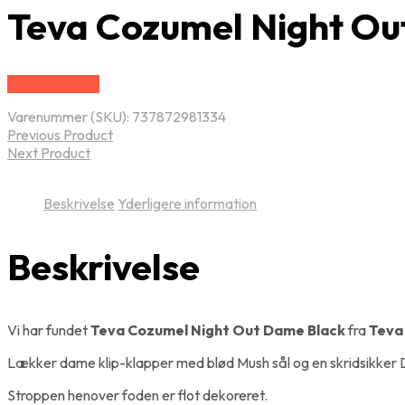
Teva Cozumel Night Ou
Vælg Størrelse
Varenummer (SKU):
737872981334
Previous Product
Next Product
Beskrivelse
Yderligere information
Beskrivelse
Vi har fundet
Teva Cozumel Night Out Dame Black
fra
Teva
Lækker dame klip-klapper med blød Mush sål og en skridsikker 
Stroppen henover foden er flot dekoreret.