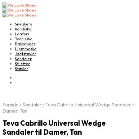
Sneakers
Kondisko
Loafers
Tennissko
Ballerinaer
Hjemmesko
Jagtstøvler
Sandaler
Stiletter
Støvler
Forside
/
Sandaler
/
Teva Cabrillo Universal Wedge Sandaler til
Damer, Tan
Teva Cabrillo Universal Wedge
Sandaler til Damer, Tan