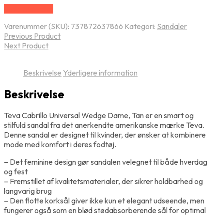
Vælg Størrelse
Varenummer (SKU):
737872637866
Kategori:
Sandaler
Previous Product
Next Product
Beskrivelse
Yderligere information
Beskrivelse
Teva Cabrillo Universal Wedge Dame, Tan er en smart og
stilfuld sandal fra det anerkendte amerikanske mærke Teva.
Denne sandal er designet til kvinder, der ønsker at kombinere
mode med komfort i deres fodtøj.
– Det feminine design gør sandalen velegnet til både hverdag
og fest
– Fremstillet af kvalitetsmaterialer, der sikrer holdbarhed og
langvarig brug
– Den flotte korksål giver ikke kun et elegant udseende, men
fungerer også som en blød stødabsorberende sål for optimal