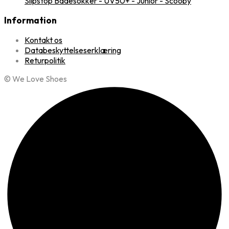
Slipstop Badesokker - UV50+ - Junior - Scooby
Information
Kontakt os
Databeskyttelseserklæring
Returpolitik
© We Love Shoes