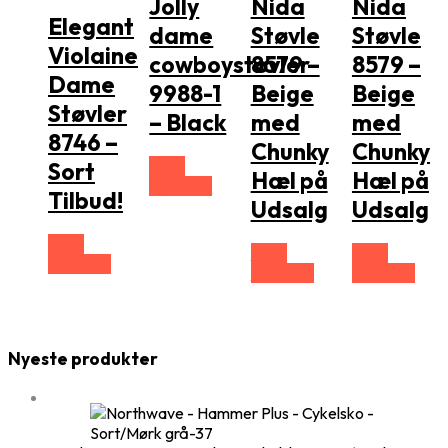
Jolly
Nida
Nida
Elegant
dame
Støvle
Støvle
Violaine
cowboystøvler
8579 –
8579 –
Dame
9988-1
Beige
Beige
Støvler
– Black
med
med
8746 –
Chunky
Chunky
Vælg
Sort
Hæl på
Hæl på
Størrelse
Tilbud!
Udsalg
Udsalg
Vælg
Vælg
Vælg
Størrelse
Størrelse
Størrelse
Nyeste produkter