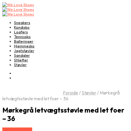
Sneakers
Kondisko
Loafers
Tennissko
Ballerinaer
Hjemmesko
Jagtstøvler
Sandaler
Stiletter
Støvler
Forside
/
Støvler
/
Mørkegrå
letvægtsstøvle med let foer – 36
Mørkegrå letvægtsstøvle med let foer
– 36
Vælg Størrelse