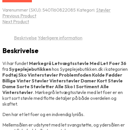
Varenummer (SKU):
5401160822085
Kategori:
Støvler
Previous Product
Next Product
Beskrivelse
Yderligere information
Beskrivelse
Vi har fundet
Mørkegrå Letvægtsstøvle Med Let Foer 36
fra
Sygeplejebutikken
hos Sygeplejebutikken.dk i kategorien
Fodtøj Sko Vinterstøvler Problemfoden Kolde Fødder
Billige Vinter Støvler Vinterstøvler Damer Kort Støvle
Dame Sorte Støvletter Alle Sko I Sortiment Alle
Vinterstøvler
. Mørkegrå letvægtsstøvle med let foer er en
kort sort støvle med flotte detaljer på både overdelen og
skaftet.
Den har et let foer og en indvendig lynlås.
Mellemsålen er udstyret med let svangstøtte, og ydersålen er