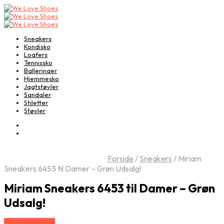
Sneakers
Kondisko
Loafers
Tennissko
Ballerinaer
Hjemmesko
Jagtstøvler
Sandaler
Stiletter
Støvler
Forside
/
Sneakers
/
Miriam
Sneakers 6453 til Damer – Grøn Udsalg!
Miriam Sneakers 6453 til Damer – Grøn
Udsalg!
Vælg Størrelse