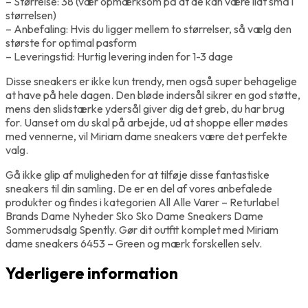
– Størrelse: 38 (vær opmærksom på at de kan være lidt små i
størrelsen)
– Anbefaling: Hvis du ligger mellem to størrelser, så vælg den
største for optimal pasform
– Leveringstid: Hurtig levering inden for 1-3 dage
Disse sneakers er ikke kun trendy, men også super behagelige
at have på hele dagen. Den bløde indersål sikrer en god støtte,
mens den slidstærke ydersål giver dig det greb, du har brug
for. Uanset om du skal på arbejde, ud at shoppe eller mødes
med vennerne, vil Miriam dame sneakers være det perfekte
valg.
Gå ikke glip af muligheden for at tilføje disse fantastiske
sneakers til din samling. De er en del af vores anbefalede
produkter og findes i kategorien All Alle Varer – Returlabel
Brands Dame Nyheder Sko Sko Dame Sneakers Dame
Sommerudsalg Spently. Gør dit outfit komplet med Miriam
dame sneakers 6453 – Green og mærk forskellen selv.
Yderligere information