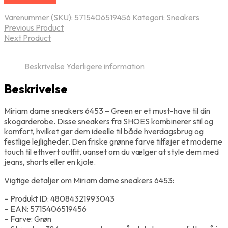
Varenummer (SKU):
5715406519456
Kategori:
Sneakers
Previous Product
Next Product
Beskrivelse
Yderligere information
Beskrivelse
Miriam dame sneakers 6453 – Green er et must-have til din
skogarderobe. Disse sneakers fra SHOES kombinerer stil og
komfort, hvilket gør dem ideelle til både hverdagsbrug og
festlige lejligheder. Den friske grønne farve tilføjer et moderne
touch til ethvert outfit, uanset om du vælger at style dem med
jeans, shorts eller en kjole.
Vigtige detaljer om Miriam dame sneakers 6453:
– Produkt ID: 48084321993043
– EAN: 5715406519456
– Farve: Grøn