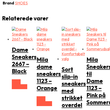
Brand
SHOES
Relaterede varer
Dame
Sneakers
Mila
Mila
2667 –
dame
Sneaker
Sort
Black
sneakers
til
slip-in
1123 –
Dame
Vælg
sneakers
Størrelse
Orange
1123 –
med
Pink på
strikket
Vælg
Sommer
Størrelse
overdel