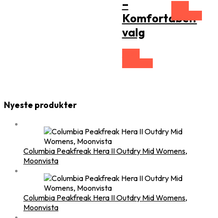
–
Vælg
Størrelse
Komfortabelt
valg
Vælg
Størrelse
Nyeste produkter
Columbia Peakfreak Hera II Outdry Mid Womens,
Moonvista
Columbia Peakfreak Hera II Outdry Mid Womens,
Moonvista