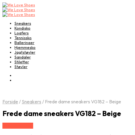
Sneakers
Kondisko
Loafers
Tennissko
Ballerinaer
Hjemmesko
Jagtstøvler
Sandaler
Stiletter
Støvler
Forside
/
Sneakers
/
Frede dame sneakers VG182 – Beige
Frede dame sneakers VG182 – Beige
Vælg Størrelse