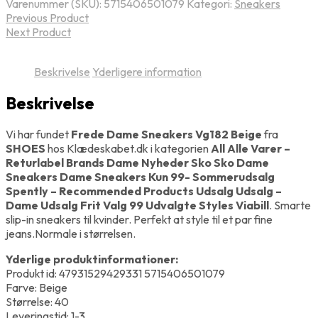
Varenummer (SKU):
5715406501079
Kategori:
Sneakers
Previous Product
Next Product
Beskrivelse
Yderligere information
Beskrivelse
Vi har fundet
Frede Dame Sneakers Vg182 Beige
fra
SHOES
hos Klædeskabet.dk i kategorien
All Alle Varer –
Returlabel Brands Dame Nyheder Sko Sko Dame
Sneakers Dame Sneakers Kun 99- Sommerudsalg
Spently – Recommended Products Udsalg Udsalg –
Dame Udsalg Frit Valg 99 Udvalgte Styles Viabill
. Smarte
slip-in sneakers til kvinder. Perfekt at style til et par fine
jeans.Normale i størrelsen.
Yderlige produktinformationer:
Produkt id: 47931529429331 5715406501079
Farve: Beige
Størrelse: 40
Leveringstid: 1-3