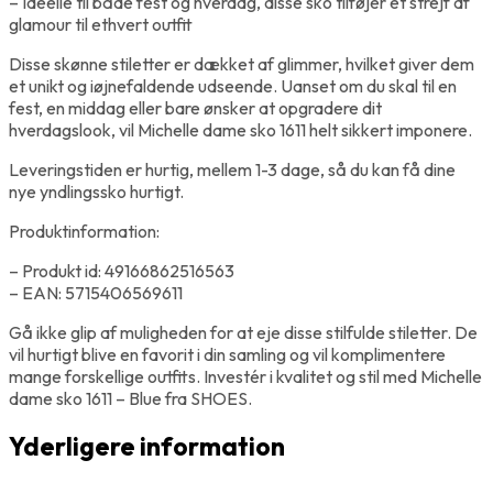
– Ideelle til både fest og hverdag, disse sko tilføjer et strejf af
glamour til ethvert outfit
Disse skønne stiletter er dækket af glimmer, hvilket giver dem
et unikt og iøjnefaldende udseende. Uanset om du skal til en
fest, en middag eller bare ønsker at opgradere dit
hverdagslook, vil Michelle dame sko 1611 helt sikkert imponere.
Leveringstiden er hurtig, mellem 1-3 dage, så du kan få dine
nye yndlingssko hurtigt.
Produktinformation:
– Produkt id: 49166862516563
– EAN: 5715406569611
Gå ikke glip af muligheden for at eje disse stilfulde stiletter. De
vil hurtigt blive en favorit i din samling og vil komplimentere
mange forskellige outfits. Investér i kvalitet og stil med Michelle
dame sko 1611 – Blue fra SHOES.
Yderligere information