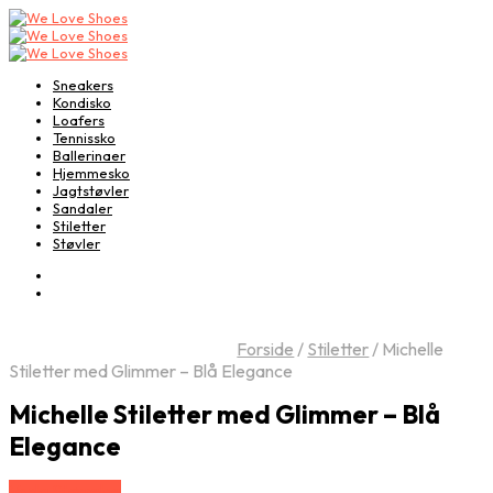
Sneakers
Kondisko
Loafers
Tennissko
Ballerinaer
Hjemmesko
Jagtstøvler
Sandaler
Stiletter
Støvler
Forside
/
Stiletter
/
Michelle
Stiletter med Glimmer – Blå Elegance
Michelle Stiletter med Glimmer – Blå
Elegance
Vælg Størrelse