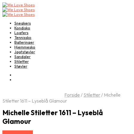
Sneakers
Kondisko
Loafers
Tennissko
Ballerinaer
Hjemmesko
Jagtstøvler
Sandaler
Stiletter
Støvler
Forside
/
Stiletter
/
Michelle
Stiletter 1611 – Lyseblå Glamour
Michelle Stiletter 1611 – Lyseblå
Glamour
Vælg Størrelse