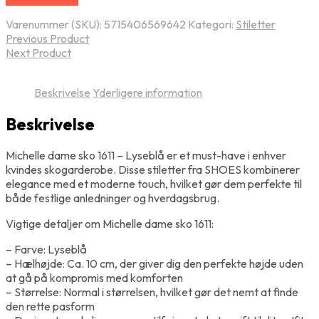
Varenummer (SKU):
5715406569642
Kategori:
Stiletter
Previous Product
Next Product
Beskrivelse
Yderligere information
Beskrivelse
Michelle dame sko 1611 – Lyseblå er et must-have i enhver
kvindes skogarderobe. Disse stiletter fra SHOES kombinerer
elegance med et moderne touch, hvilket gør dem perfekte til
både festlige anledninger og hverdagsbrug.
Vigtige detaljer om Michelle dame sko 1611:
– Farve: Lyseblå
– Hælhøjde: Ca. 10 cm, der giver dig den perfekte højde uden
at gå på kompromis med komforten
– Størrelse: Normal i størrelsen, hvilket gør det nemt at finde
den rette pasform