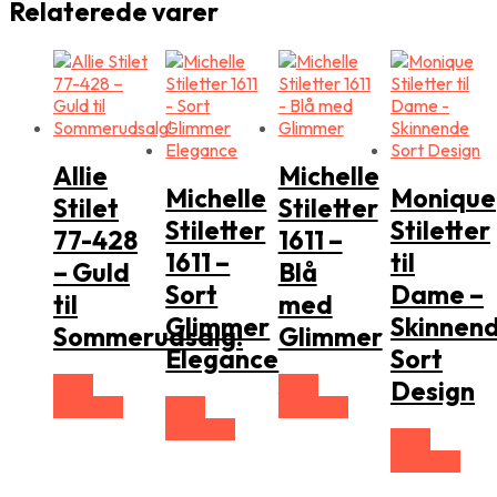
Relaterede varer
Allie
Michelle
Michelle
Monique
Stilet
Stiletter
Stiletter
Stiletter
77-428
1611 –
1611 –
til
– Guld
Blå
Sort
Dame –
til
med
Glimmer
Skinnen
Sommerudsalg!
Glimmer
Elegance
Sort
Vælg
Vælg
Design
Størrelse
Vælg
Størrelse
Størrelse
Vælg
Størrelse