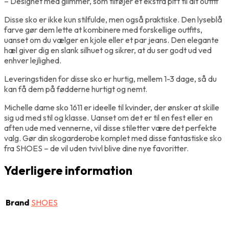
– Designet med glimmer, som tilføjer et ekstra pift til dit outfit
Disse sko er ikke kun stilfulde, men også praktiske. Den lyseblå
farve gør dem lette at kombinere med forskellige outfits,
uanset om du vælger en kjole eller et par jeans. Den elegante
hæl giver dig en slank silhuet og sikrer, at du ser godt ud ved
enhver lejlighed.
Leveringstiden for disse sko er hurtig, mellem 1-3 dage, så du
kan få dem på fødderne hurtigt og nemt.
Michelle dame sko 1611 er ideelle til kvinder, der ønsker at skille
sig ud med stil og klasse. Uanset om det er til en fest eller en
aften ude med vennerne, vil disse stiletter være det perfekte
valg. Gør din skogarderobe komplet med disse fantastiske sko
fra SHOES – de vil uden tvivl blive dine nye favoritter.
Yderligere information
Brand
SHOES