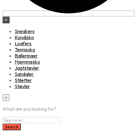
×
Sneakers
Kondisko
Loafers
Tennissko
Ballerinaer
Hjemmesko
Jagtstøvler
Sandaler
Stiletter
Støvler
×
What are you looking for?