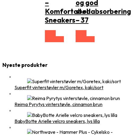
–
og god
Komfortabel
stødabsorbering
Sneakers
– 37
Vælg
Vælg
Størrelse
Størrelse
Nyeste produkter
Superfit vinterstøvler m/Goretex, kaki/sort
Reima Pyrytys vinterstøvle, cinnamon brun
BabyBotte Arielle velcro sneakers, lys lilla