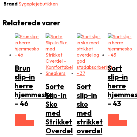
Brand
Sygeplejebutikken
Relaterede varer
Brun
Sort
slip-in
slip-in
herre
herre
Sorte
Sort
hjemmesko
hjemme
Slip-In
slip-in
– 46
– 43
Sko
sko
med
med
Vælg
Vælg
Strikket
strikket
Størrelse
Størrelse
Overdel
overdel