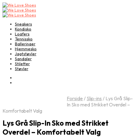
Sneakers
Kondisko
Loafers
Tennissko
Ballerinaer
Hjemmesko
Jagtstøvler
Sandaler
Stiletter
Støvler
Forside
/
Slip-ins
/
Lys Grå Slip-
In Sko med Strikket Overdel –
Komfortabelt Valg
Lys Grå Slip-In Sko med Strikket
Overdel – Komfortabelt Valg