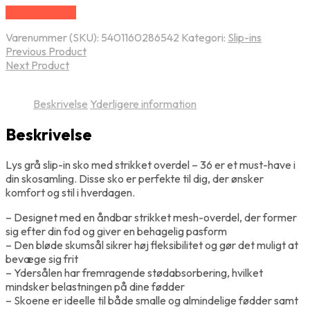
Vælg Størrelse
Varenummer (SKU):
5401160286542
Kategori:
Slip-ins
Previous Product
Next Product
Beskrivelse
Yderligere information
Beskrivelse
Lys grå slip-in sko med strikket overdel – 36 er et must-have i
din skosamling. Disse sko er perfekte til dig, der ønsker
komfort og stil i hverdagen.
– Designet med en åndbar strikket mesh-overdel, der former
sig efter din fod og giver en behagelig pasform
– Den bløde skumsål sikrer høj fleksibilitet og gør det muligt at
bevæge sig frit
– Ydersålen har fremragende stødabsorbering, hvilket
mindsker belastningen på dine fødder
– Skoene er ideelle til både smalle og almindelige fødder samt