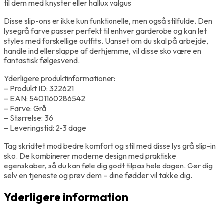
til dem med knyster eller hallux valgus
Disse slip-ons er ikke kun funktionelle, men også stilfulde. Den
lysegrå farve passer perfekt til enhver garderobe og kan let
styles med forskellige outfits. Uanset om du skal på arbejde,
handle ind eller slappe af derhjemme, vil disse sko være en
fantastisk følgesvend.
Yderligere produktinformationer:
– Produkt ID: 322621
– EAN: 5401160286542
– Farve: Grå
– Størrelse: 36
– Leveringstid: 2-3 dage
Tag skridtet mod bedre komfort og stil med disse lys grå slip-in
sko. De kombinerer moderne design med praktiske
egenskaber, så du kan føle dig godt tilpas hele dagen. Gør dig
selv en tjeneste og prøv dem – dine fødder vil takke dig.
Yderligere information