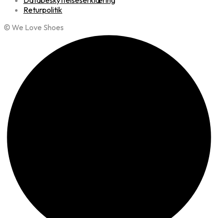
Returpolitik
© We Love Shoes