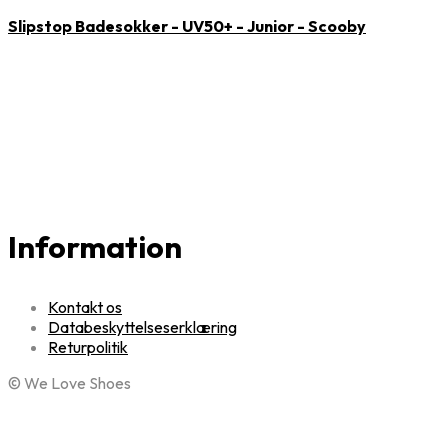
Slipstop Badesokker - UV50+ - Junior - Scooby
Information
Kontakt os
Databeskyttelseserklæring
Returpolitik
© We Love Shoes