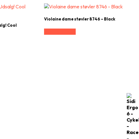
Violaine dame støvler 8746 – Black
alg! Cool
Vælg Størrelse