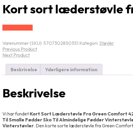
Kort sort læderstøvle 
Vælg Størrelse
Varenummer (SKU):
5707302850351
Kategori:
Støvler
Previous Product
Next Product
Beskrivelse
Yderligere information
Beskrivelse
Vi har fundet
Kort Sort Læderstøvle Fra Green Comfort 4
Til Smalle Fødder Sko Til Almindelige Fødder Vinterstøv
Vinterstøvler
. Den korte sorte læderstøvle fra Green Comfort e