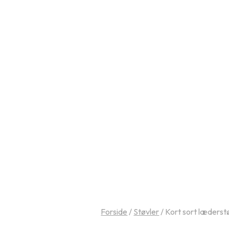
Forside
/
Støvler
/
Kort sort læderst