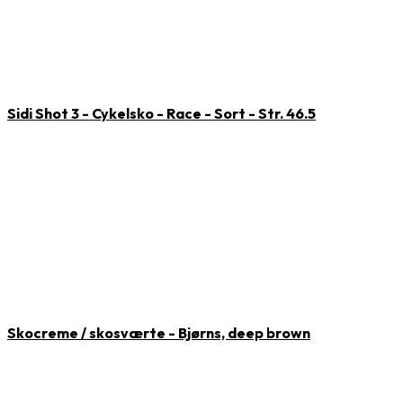
Sidi Shot 3 - Cykelsko - Race - Sort - Str. 46.5
Skocreme / skosværte - Bjørns, deep brown