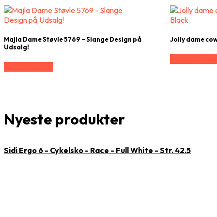
Majla Dame Støvle 5769 – Slange Design på
Jolly dame cow
Udsalg!
Vælg Størrels
Vælg Størrelse
Nyeste produkter
Sidi Ergo 6 - Cykelsko - Race - Full White - Str. 42.5