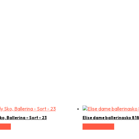
o, Ballerina – Sort – 23
Elise dame ballerinasko 818
relse
Vælg Størrelse