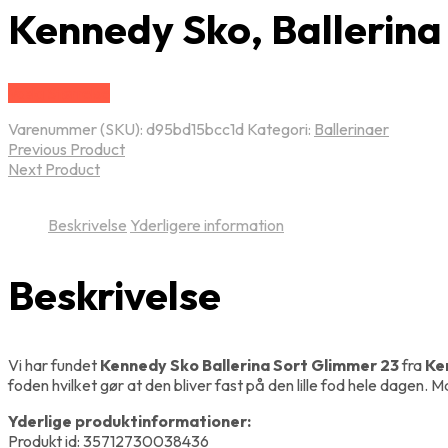
Kennedy Sko, Ballerina
Vælg Størrelse
Varenummer (SKU):
d95bd15bcc1d
Kategori:
Ballerinaer
Previous Product
Next Product
Beskrivelse
Yderligere information
Beskrivelse
Vi har fundet
Kennedy Sko Ballerina Sort Glimmer 23
fra
Ke
foden hvilket gør at den bliver fast på den lille fod hele dagen. 
Yderlige produktinformationer:
Produkt id: 35712730038436