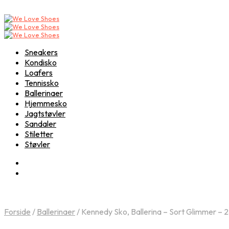
Sneakers
Kondisko
Loafers
Tennissko
Ballerinaer
Hjemmesko
Jagtstøvler
Sandaler
Stiletter
Støvler
Forside
/
Ballerinaer
/
Kennedy Sko, Ballerina – Sort Glimmer – 