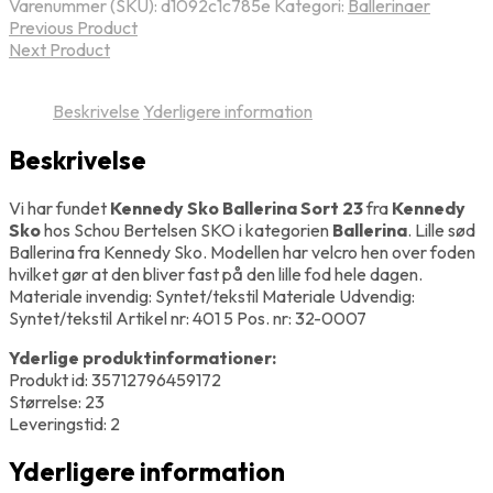
Varenummer (SKU):
d1092c1c785e
Kategori:
Ballerinaer
Previous Product
Next Product
Beskrivelse
Yderligere information
Beskrivelse
Vi har fundet
Kennedy Sko Ballerina Sort 23
fra
Kennedy
Sko
hos Schou Bertelsen SKO i kategorien
Ballerina
. Lille sød
Ballerina fra Kennedy Sko. Modellen har velcro hen over foden
hvilket gør at den bliver fast på den lille fod hele dagen.
Materiale invendig: Syntet/tekstil Materiale Udvendig:
Syntet/tekstil Artikel nr: 401 5 Pos. nr: 32-0007
Yderlige produktinformationer:
Produkt id: 35712796459172
Størrelse: 23
Leveringstid: 2
Yderligere information