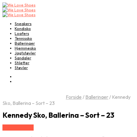
Sneakers
Kondisko
Loafers
Tennissko
Ballerinaer
Hjemmesko
Jagtstøvler
Sandaler
Stiletter
Støvler
Forside
/
Ballerinaer
/
Kennedy
Sko, Ballerina – Sort – 23
Kennedy Sko, Ballerina – Sort – 23
Vælg Størrelse