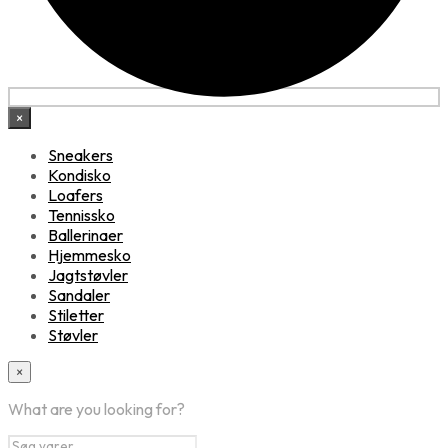
×
Sneakers
Kondisko
Loafers
Tennissko
Ballerinaer
Hjemmesko
Jagtstøvler
Sandaler
Stiletter
Støvler
×
What are you looking for?