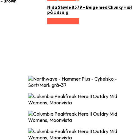
 – Brown
Nida Støvle 8579 – Beige med Chunky Hæl
på Udsalg
Vælg Størrelse