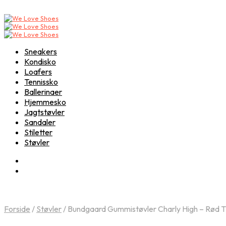
Sneakers
Kondisko
Loafers
Tennissko
Ballerinaer
Hjemmesko
Jagtstøvler
Sandaler
Stiletter
Støvler
Forside
/
Støvler
/
Bundgaard Gummistøvler Charly High – Rød Ti