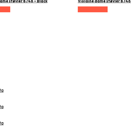
dame støvler 8746 – Black
Violaine dame støvler 8746
relse
Vælg Størrelse
ta
ta
ta