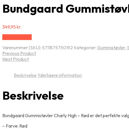
Bundgaard Gummistøvle
349,95
kr.
Vælg Størrelse
Varenummer (SKU):
5711875750192
Kategorier:
Gummistøvler
,
Previous Product
Next Product
Beskrivelse
Yderligere information
Beskrivelse
Bundgaard Gummistøvler Charly High – Rød er det perfekte valg til
– Farve: Rød