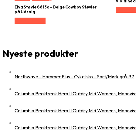
Violaine 
Elva Støvle 8613a – Beige Cowboy Støvler
Vælg Stør
på Udsalg
Vælg Størrelse
Nyeste produkter
Northwave - Hammer Plus - Cykelsko - Sort/Mørk grå-37
Columbia Peakfreak Hera II Outdry Mid Womens, Moonvis
Columbia Peakfreak Hera II Outdry Mid Womens, Moonvis
Columbia Peakfreak Hera II Outdry Mid Womens, Moonvis