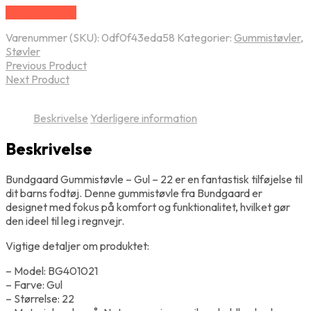
Vælg Størrelse
Varenummer (SKU):
0df0f43eda58
Kategorier:
Gummistøvler
,
Støvler
Previous Product
Next Product
Beskrivelse
Yderligere information
Beskrivelse
Bundgaard Gummistøvle – Gul – 22 er en fantastisk tilføjelse til
dit barns fodtøj. Denne gummistøvle fra Bundgaard er
designet med fokus på komfort og funktionalitet, hvilket gør
den ideel til leg i regnvejr.
Vigtige detaljer om produktet:
– Model: BG401021
– Farve: Gul
– Størrelse: 22