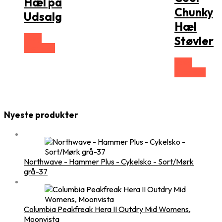
Hæl på
Chunky
Udsalg
Hæl
Vælg
Støvler
Størrelse
Vælg
Størrelse
Nyeste produkter
Northwave - Hammer Plus - Cykelsko - Sort/Mørk
grå-37
Columbia Peakfreak Hera II Outdry Mid Womens,
Moonvista