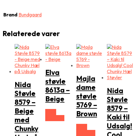
Brand
Bundgaard
Relaterede varer
Elva
Majla
støvle
Nida
dame
8613a –
Nida
Støvle
støvle
Beige
Støvle
8579 –
5769 –
8579 –
Beige
Vælg
Brown
Kaki til
Størrelse
med
Udsalg!
Vælg
Chunky
Størrelse
Cool