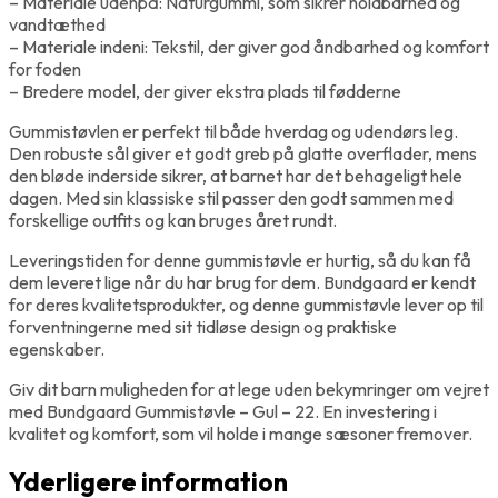
– Materiale udenpå: Naturgummi, som sikrer holdbarhed og
vandtæthed
– Materiale indeni: Tekstil, der giver god åndbarhed og komfort
for foden
– Bredere model, der giver ekstra plads til fødderne
Gummistøvlen er perfekt til både hverdag og udendørs leg.
Den robuste sål giver et godt greb på glatte overflader, mens
den bløde inderside sikrer, at barnet har det behageligt hele
dagen. Med sin klassiske stil passer den godt sammen med
forskellige outfits og kan bruges året rundt.
Leveringstiden for denne gummistøvle er hurtig, så du kan få
dem leveret lige når du har brug for dem. Bundgaard er kendt
for deres kvalitetsprodukter, og denne gummistøvle lever op til
forventningerne med sit tidløse design og praktiske
egenskaber.
Giv dit barn muligheden for at lege uden bekymringer om vejret
med Bundgaard Gummistøvle – Gul – 22. En investering i
kvalitet og komfort, som vil holde i mange sæsoner fremover.
Yderligere information