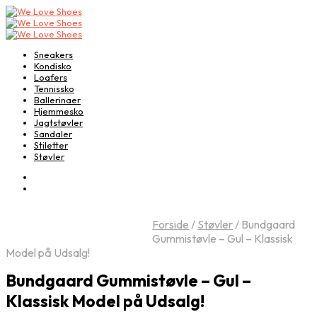
Sneakers
Kondisko
Loafers
Tennissko
Ballerinaer
Hjemmesko
Jagtstøvler
Sandaler
Stiletter
Støvler
Forside
/
Støvler
/
Bundgaard
Gummistøvle – Gul – Klassisk
Model på Udsalg!
Bundgaard Gummistøvle – Gul –
Klassisk Model på Udsalg!