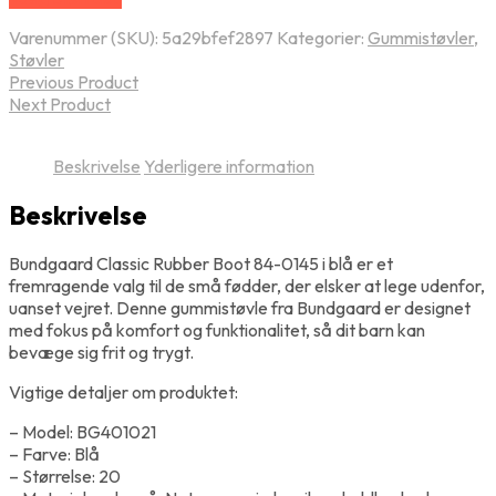
Varenummer (SKU):
5a29bfef2897
Kategorier:
Gummistøvler
,
Støvler
Previous Product
Next Product
Beskrivelse
Yderligere information
Beskrivelse
Bundgaard Classic Rubber Boot 84-0145 i blå er et
fremragende valg til de små fødder, der elsker at lege udenfor,
uanset vejret. Denne gummistøvle fra Bundgaard er designet
med fokus på komfort og funktionalitet, så dit barn kan
bevæge sig frit og trygt.
Vigtige detaljer om produktet:
– Model: BG401021
– Farve: Blå
– Størrelse: 20