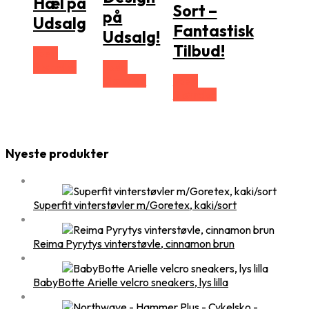
Hæl på
Sort –
på
Udsalg
Fantastisk
Udsalg!
Tilbud!
Vælg
Størrelse
Vælg
Størrelse
Vælg
Størrelse
Nyeste produkter
Superfit vinterstøvler m/Goretex, kaki/sort
Reima Pyrytys vinterstøvle, cinnamon brun
BabyBotte Arielle velcro sneakers, lys lilla