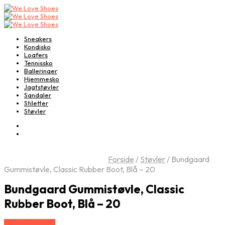
Sneakers
Kondisko
Loafers
Tennissko
Ballerinaer
Hjemmesko
Jagtstøvler
Sandaler
Stiletter
Støvler
Forside
/
Støvler
/
Bundgaard
Gummistøvle, Classic Rubber Boot, Blå – 20
Bundgaard Gummistøvle, Classic
Rubber Boot, Blå – 20
Vælg Størrelse