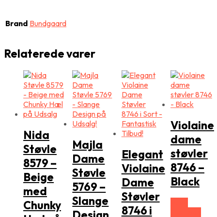
Brand
Bundgaard
Relaterede varer
Violaine
Nida
dame
Majla
Støvle
støvler
Elegant
Dame
8579 –
8746 –
Violaine
Støvle
Beige
Black
Dame
5769 –
med
Støvler
Slange
Vælg
Chunky
8746 i
Størrelse
Design