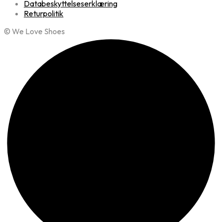
Databeskyttelseserklæring
Returpolitik
© We Love Shoes