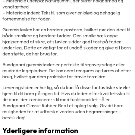
– Materiale udenpå: Naturgummi, der sikrer holdbarhed og
vandtæthed
– Materiale indeni: Tekstil, som giver en blød og behagelig
fornemmelse for foden
Gummistøvlen har en bredere pasform, hvilket gør den ideel til
både smallere og bredere fødder. Den smalle hælkappe
hjælper med at sikre, at støvlen sidder godt fast på foden
under leg. Dette er vigtigt for at undgå skader og give dit barn
den støtte, de har brug for.
Bundgaard gummistøvler er perfekte til regnvejrsdage eller
mudrede legepladser. De kan nemt rengøres og tørres af efter
brug, hvilket gør dem praktiske for travle forældre.
Leveringstiden er hurtig, så du kan få disse fantastiske støvler
hjem til dit barn på ingen tid. Hvis du leder efter kvalitetssko til
dit barn, der kombinerer stil med funktionalitet, så er
Bundgaard Classic Rubber Boot et oplagt valg. Giv dit barn
muligheden for at udforske verden uden begrænsninger –
bestil i dag!
Yderligere information