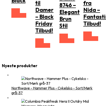
Black
til
fra
8746 –
Damer
Nida –
Vælg
Elegant
Størrelse
– Black
Fantasti
Brun
Friday
Tilbud!
Stil
Tilbud!
Vælg
Vælg
Størrelse
Vælg
Størrelse
Størrelse
Nyeste produkter
Northwave - Hammer Plus - Cykelsko - Sort/Mørk
grå-37