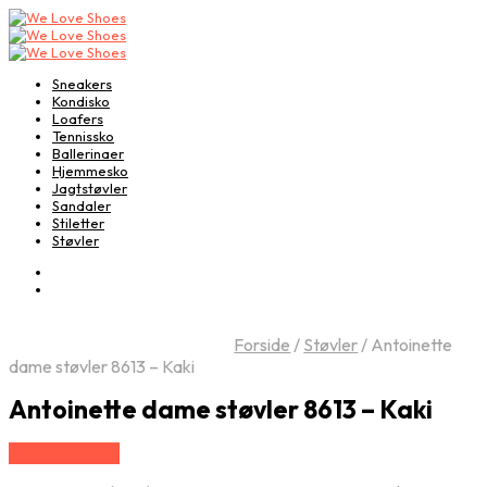
Sneakers
Kondisko
Loafers
Tennissko
Ballerinaer
Hjemmesko
Jagtstøvler
Sandaler
Stiletter
Støvler
Forside
/
Støvler
/
Antoinette
dame støvler 8613 – Kaki
Antoinette dame støvler 8613 – Kaki
Vælg Størrelse