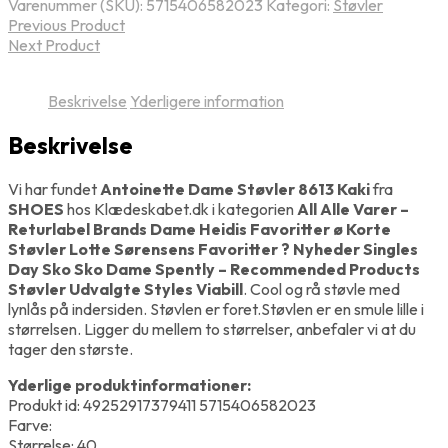
Varenummer (SKU):
5715406582023
Kategori:
Støvler
Previous Product
Next Product
Beskrivelse
Yderligere information
Beskrivelse
Vi har fundet
Antoinette Dame Støvler 8613 Kaki
fra
SHOES
hos Klædeskabet.dk i kategorien
All Alle Varer –
Returlabel Brands Dame Heidis Favoritter ø Korte
Støvler Lotte Sørensens Favoritter ? Nyheder Singles
Day Sko Sko Dame Spently – Recommended Products
Støvler Udvalgte Styles Viabill
. Cool og rå støvle med
lynlås på indersiden. Støvlen er foret.Støvlen er en smule lille i
størrelsen. Ligger du mellem to størrelser, anbefaler vi at du
tager den største.
Yderlige produktinformationer:
Produkt id: 49252917379411 5715406582023
Farve:
Størrelse: 40