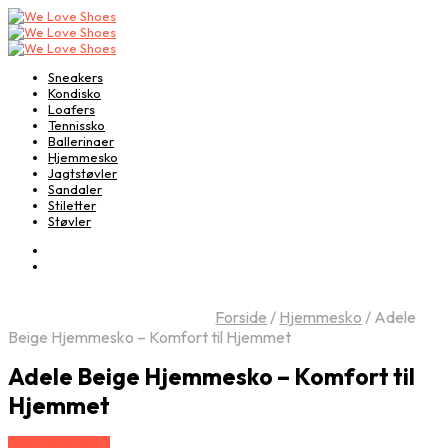
Sneakers
Kondisko
Loafers
Tennissko
Ballerinaer
Hjemmesko
Jagtstøvler
Sandaler
Stiletter
Støvler
Forside
/
Hjemmesko
/
Adele
Beige Hjemmesko – Komfort til Hjemmet
Adele Beige Hjemmesko – Komfort til
Hjemmet
Vælg Størrelse