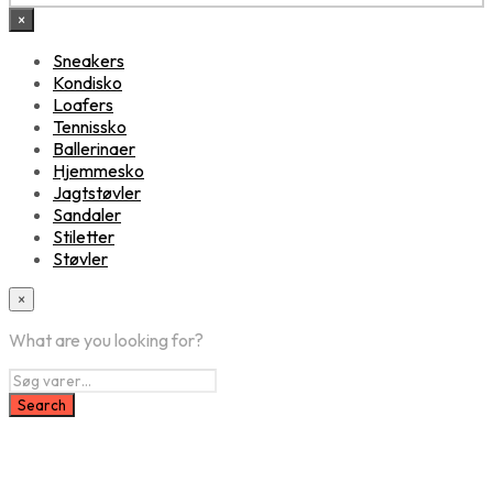
×
Sneakers
Kondisko
Loafers
Tennissko
Ballerinaer
Hjemmesko
Jagtstøvler
Sandaler
Stiletter
Støvler
×
What are you looking for?