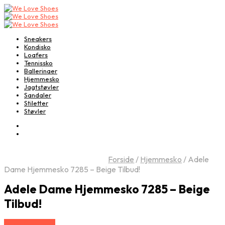
Sneakers
Kondisko
Loafers
Tennissko
Ballerinaer
Hjemmesko
Jagtstøvler
Sandaler
Stiletter
Støvler
Forside
/
Hjemmesko
/
Adele
Dame Hjemmesko 7285 – Beige Tilbud!
Adele Dame Hjemmesko 7285 – Beige
Tilbud!
Vælg Størrelse