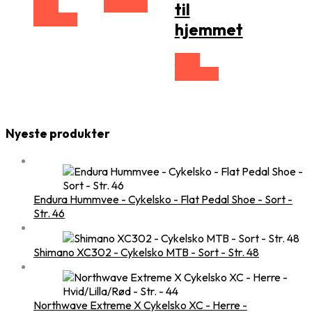
Vælg
Størrelse
til
Størrelse
hjemmet
Vælg
Størrelse
Nyeste produkter
Endura Hummvee - Cykelsko - Flat Pedal Shoe - Sort -
Str. 46
Shimano XC302 - Cykelsko MTB - Sort - Str. 48
Northwave Extreme X Cykelsko XC - Herre -