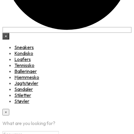
×
Sneakers
Kondisko
Loafers
Tennissko
Ballerinaer
Hjemmesko
Jagtstøvler
Sandaler
Stiletter
Støvler
×
What are you looking for?