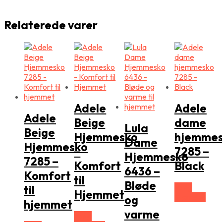
Relaterede varer
Adele
Adele
Adele
Beige
dame
Lula
Beige
Hjemmesko
hjemme
Dame
Hjemmesko
–
7285 –
Hjemmesko
7285 –
Komfort
Black
6436 –
Komfort
til
Bløde
Vælg
til
Hjemmet
Størrelse
og
hjemmet
varme
Vælg