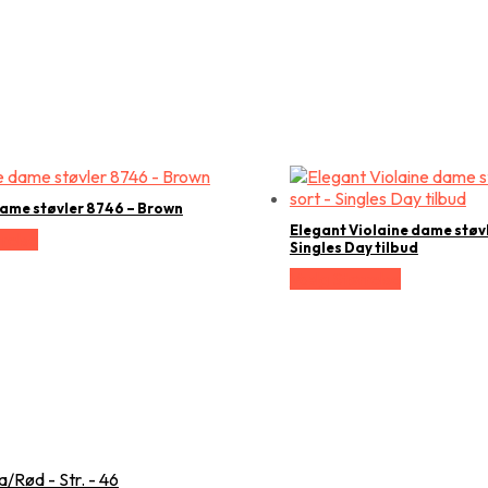
dame støvler 8746 – Brown
Elegant Violaine dame støvl
relse
Singles Day tilbud
Vælg Størrelse
/Rød - Str. - 46