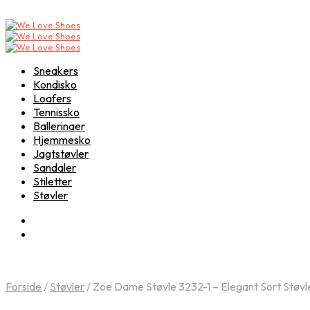
Sneakers
Kondisko
Loafers
Tennissko
Ballerinaer
Hjemmesko
Jagtstøvler
Sandaler
Stiletter
Støvler
Forside
/
Støvler
/
Zoe Dame Støvle 3232-1 – Elegant Sort Støvle