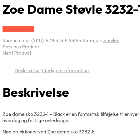
Zoe Dame Støvle 3232-1 
Vælg Størrelse
Varenummer (SKU):
5715406576855
Kategori:
Støvler
Previous Product
Next Product
Beskrivelse
Yderligere information
Beskrivelse
Zoe dame sko 3232-1 – Black er en fantastisk tilføjelse til enhve
hverdag og festlige anledninger.
Nøglefunktioner ved Zoe dame sko 3232-1: