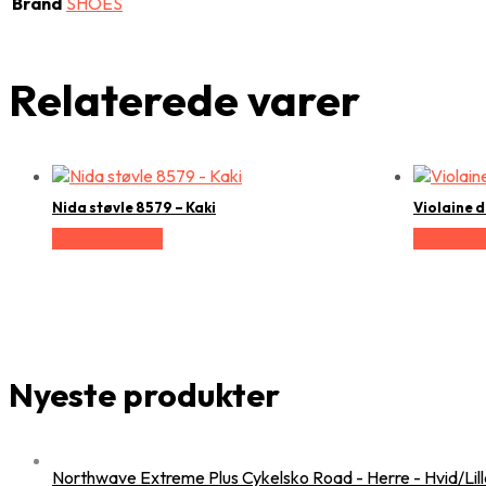
Brand
SHOES
Relaterede varer
Nida støvle 8579 – Kaki
Violaine 
Vælg Størrelse
Vælg Stør
Nyeste produkter
Northwave Extreme Plus Cykelsko Road - Herre - Hvid/Lilla