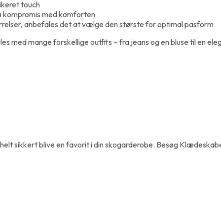
tikeret touch
 på kompromis med komforten
størrelser, anbefales det at vælge den største for optimal pasform
yles med mange forskellige outfits – fra jeans og en bluse til en e
vil helt sikkert blive en favorit i din skogarderobe. Besøg Klædeskab