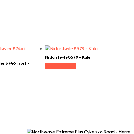
Nida støvle 8579 – Kaki
er 8746 i sort –
Vælg Størrelse