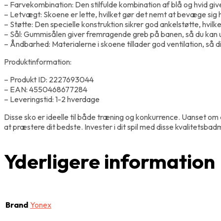
– Farvekombination: Den stilfulde kombination af blå og hvid giv
– Letvægt: Skoene er lette, hvilket gør det nemt at bevæge sig h
– Støtte: Den specielle konstruktion sikrer god ankelstøtte, hvilk
– Sål: Gummisålen giver fremragende greb på banen, så du kan
– Åndbarhed: Materialerne i skoene tillader god ventilation, så di
Produktinformation:
– Produkt ID: 2227693044
– EAN: 4550468677284
– Leveringstid: 1-2 hverdage
Disse sko er ideelle til både træning og konkurrence. Uanset om
at præstere dit bedste. Invester i dit spil med disse kvalitetsba
Yderligere information
Brand
Yonex