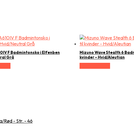
10IV F Badmintonsko i Elfenben
Mizuno Wave Stealth 6 Badm
ral Grå
kvinder – Hvid/Aleutian
relse
Vælg Størrelse
/Rød - Str. - 46