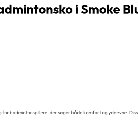
admintonsko i Smoke Bl
or badmintonspillere, der søger både komfort og ydeevne. Disse b
: