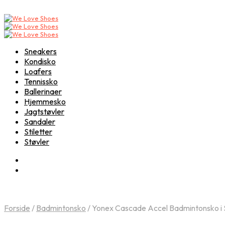
Sneakers
Kondisko
Loafers
Tennissko
Ballerinaer
Hjemmesko
Jagtstøvler
Sandaler
Stiletter
Støvler
Forside
/
Badmintonsko
/
Yonex Cascade Accel Badmintonsko i