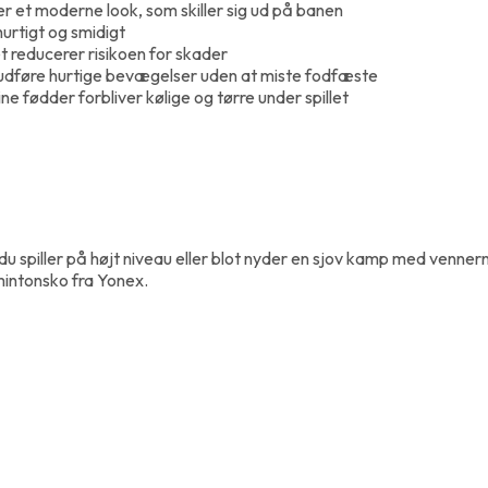
er et moderne look, som skiller sig ud på banen
urtigt og smidigt
et reducerer risikoen for skader
 udføre hurtige bevægelser uden at miste fodfæste
ne fødder forbliver kølige og tørre under spillet
 du spiller på højt niveau eller blot nyder en sjov kamp med ven
dmintonsko fra Yonex.