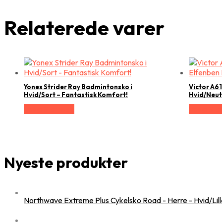
Relaterede varer
Yonex Strider Ray Badmintonsko i
Victor A6
Hvid/Sort – Fantastisk Komfort!
Hvid/Neut
Vælg Størrelse
Vælg Stør
Nyeste produkter
Northwave Extreme Plus Cykelsko Road - Herre - Hvid/Lilla