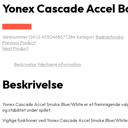
Yonex Cascade Accel B
Vælg Størrelse
Varenummer (SKU):
4550468677284
Kategori:
Badmintonsko
Previous Product
Next Product
Beskrivelse
Yderligere information
Beskrivelse
Yonex Cascade Accel Smoke Blue/White er et fremragende valg f
og stabilitet under spillet.
Vigtige funktioner ved Yonex Cascade Accel Smoke Blue/White