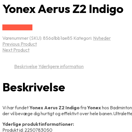
Yonex Aerus Z2 Indigo
Vælg Størrelse
Varenummer (SKU):
856a1bb1ae85
Kategori:
Nyheder
Previous Product
Next Product
Beskrivelse
Yderligere information
Beskrivelse
Vi har fundet
Yonex Aerus Z2 Indigo
fra
Yonex
hos Badminton
der vil bevæge dig hurtigt og effektivt over hele banen.Ultralet
Yderlige produktinformationer:
Produkt id: 2250783050