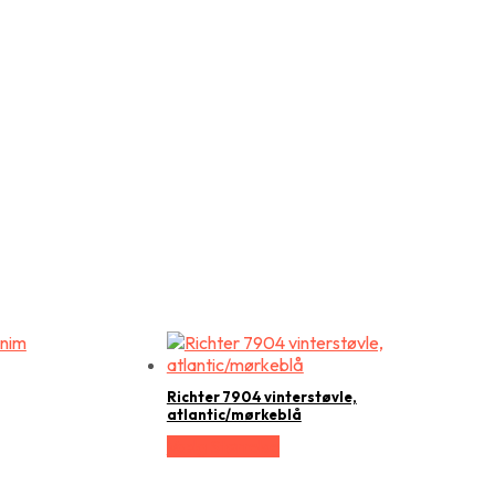
Richter 7904 vinterstøvle,
atlantic/mørkeblå
Vælg Størrelse