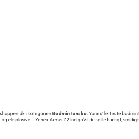
shoppen.dk i kategorien
Badmintonsko
. Yonex’ letteste badminto
te og eksplosive – Yonex Aerus Z2 IndigoVil du spille hurtigt, smi