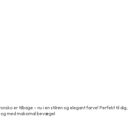
nsko er tilbage – nu i en stilren og elegant farve! Perfekt til dig,
digt og med maksimal bevægel