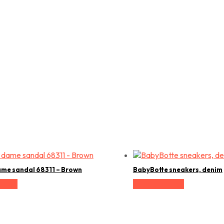
dame sandal 68311 – Brown
BabyBotte sneakers, denim
relse
Vælg Størrelse