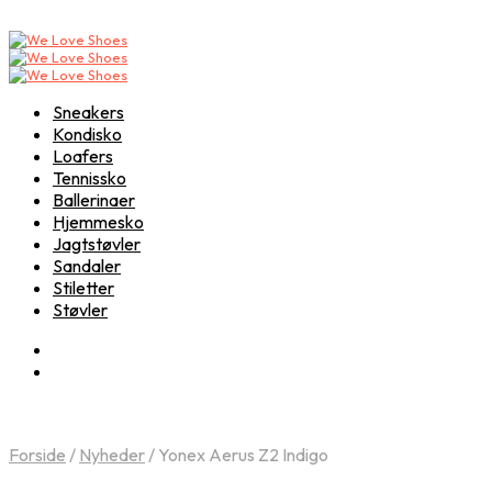
Sneakers
Kondisko
Loafers
Tennissko
Ballerinaer
Hjemmesko
Jagtstøvler
Sandaler
Stiletter
Støvler
Forside
/
Nyheder
/
Yonex Aerus Z2 Indigo