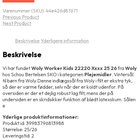
Varenummer (SKU):
44e426d87671
Previous Product
Next Product
Beskrivelse
Yderligere information
Beskrivelse
Vi har fundet
Woly Worker Kids 22220 Xxxx 25 26
fra
Woly
hos Schou Bertelsen SKO i kategorien
Plejemidler
. Vintersål
til børn fra Woly Denne indlægssål fra Woly i filt er ekstra tyk,
så der er varme fødder, selv når der er koldt udenfor. På
oversiden er der et dejlig robust lag filt, mens der på
undersiden er en skridsikker funktion af blødt latexskum. Sålen
e
Yderlige produktinformationer:
Produkt id: 39983796813988
Størrelse: 25/26
Leveringstid: 2