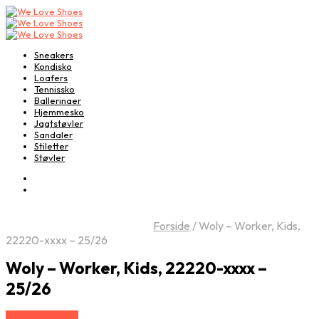
Sneakers
Kondisko
Loafers
Tennissko
Ballerinaer
Hjemmesko
Jagtstøvler
Sandaler
Stiletter
Støvler
Forside
/
Woly – Worker, Kids,
22220-xxxx – 25/26
Woly – Worker, Kids, 22220-xxxx –
25/26
Vælg Størrelse