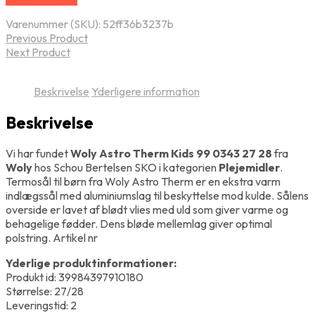
Varenummer (SKU):
52ff36b3237b
Previous Product
Next Product
Beskrivelse
Yderligere information
Beskrivelse
Vi har fundet
Woly Astro Therm Kids 99 0343 27 28
fra
Woly
hos Schou Bertelsen SKO i kategorien
Plejemidler
.
Termosål til børn fra Woly Astro Therm er en ekstra varm
indlægssål med aluminiumslag til beskyttelse mod kulde. Sålens
overside er lavet af blødt vlies med uld som giver varme og
behagelige fødder. Dens bløde mellemlag giver optimal
polstring. Artikel nr
Yderlige produktinformationer:
Produkt id: 39984397910180
Størrelse: 27/28
Leveringstid: 2