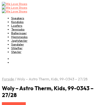
Sneakers
Kondisko
Loafers
Tennissko
Ballerinaer
Hjemmesko
Jagtstøvler
Sandaler
Stiletter
Støvler
Forside
/
Woly – Astro Therm, Kids, 99-0343 – 27/28
Woly – Astro Therm, Kids, 99-0343 –
27/28
Vælg Størrelse