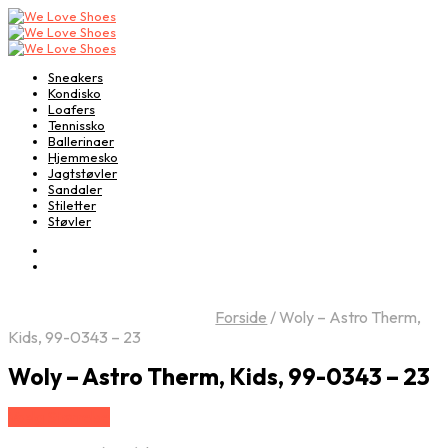
Sneakers
Kondisko
Loafers
Tennissko
Ballerinaer
Hjemmesko
Jagtstøvler
Sandaler
Stiletter
Støvler
Forside
/
Woly – Astro Therm,
Kids, 99-0343 – 23
Woly – Astro Therm, Kids, 99-0343 – 23
Vælg Størrelse