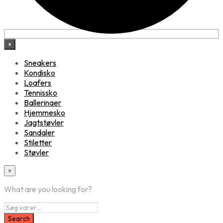
×
Sneakers
Kondisko
Loafers
Tennissko
Ballerinaer
Hjemmesko
Jagtstøvler
Sandaler
Stiletter
Støvler
×
What are you looking for?