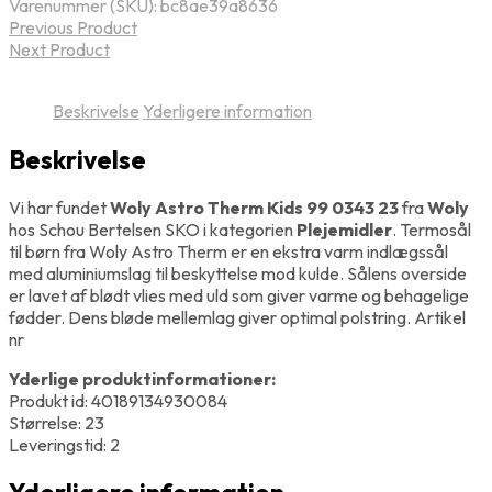
Varenummer (SKU):
bc8ae39a8636
Previous Product
Next Product
Beskrivelse
Yderligere information
Beskrivelse
Vi har fundet
Woly Astro Therm Kids 99 0343 23
fra
Woly
hos Schou Bertelsen SKO i kategorien
Plejemidler
. Termosål
til børn fra Woly Astro Therm er en ekstra varm indlægssål
med aluminiumslag til beskyttelse mod kulde. Sålens overside
er lavet af blødt vlies med uld som giver varme og behagelige
fødder. Dens bløde mellemlag giver optimal polstring. Artikel
nr
Yderlige produktinformationer:
Produkt id: 40189134930084
Størrelse: 23
Leveringstid: 2