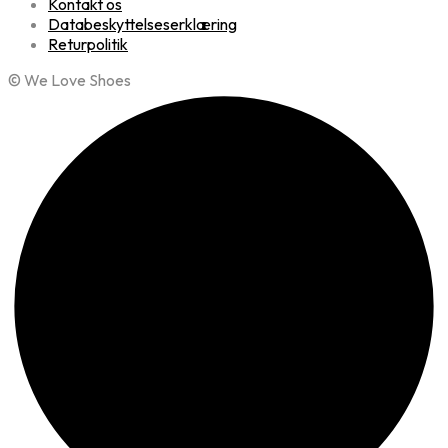
Kontakt os
Databeskyttelseserklæring
Returpolitik
© We Love Shoes