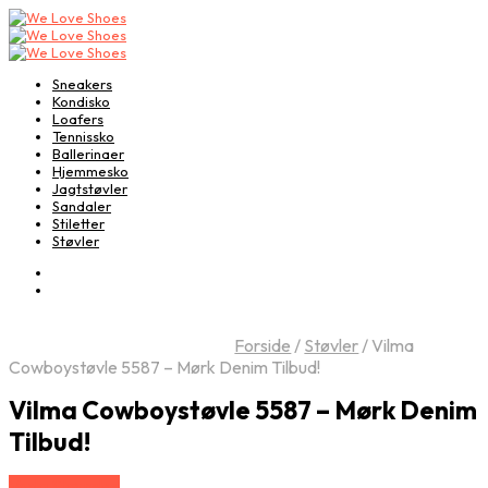
Sneakers
Kondisko
Loafers
Tennissko
Ballerinaer
Hjemmesko
Jagtstøvler
Sandaler
Stiletter
Støvler
Forside
/
Støvler
/
Vilma
Cowboystøvle 5587 – Mørk Denim Tilbud!
Vilma Cowboystøvle 5587 – Mørk Denim
Tilbud!
Vælg Størrelse