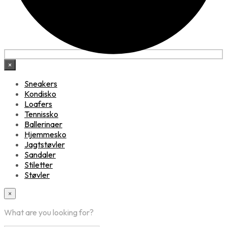
×
Sneakers
Kondisko
Loafers
Tennissko
Ballerinaer
Hjemmesko
Jagtstøvler
Sandaler
Stiletter
Støvler
×
What are you looking for?