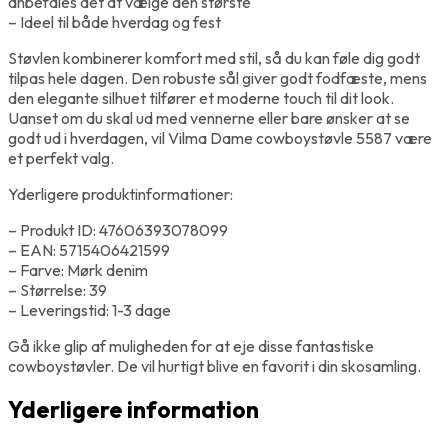
anbefales det at vælge den største
– Ideel til både hverdag og fest
Støvlen kombinerer komfort med stil, så du kan føle dig godt
tilpas hele dagen. Den robuste sål giver godt fodfæste, mens
den elegante silhuet tilfører et moderne touch til dit look.
Uanset om du skal ud med vennerne eller bare ønsker at se
godt ud i hverdagen, vil Vilma Dame cowboystøvle 5587 være
et perfekt valg.
Yderligere produktinformationer:
– Produkt ID: 47606393078099
– EAN: 5715406421599
– Farve: Mørk denim
– Størrelse: 39
– Leveringstid: 1-3 dage
Gå ikke glip af muligheden for at eje disse fantastiske
cowboystøvler. De vil hurtigt blive en favorit i din skosamling.
Yderligere information