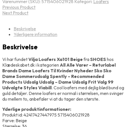
Varenummer (SKU):
5715406021928
Kategori:
Loafers
Previous Product
Next Product
Beskrivelse
Yderligere information
Beskrivelse
Vi har fundet
Vilja Loafers Xa101 Beige
fra
SHOES
hos
Klædeskabet.dk i kategorien
All Alle Varer – Returlabel
Brands Dame Loafers Til Kvinder Nyheder Sko Sko
Dame Sommerudsalg Spently – Recommended
Products Udsalg Udsalg – Dame Udsalg Frit Valg 99
Udvalgte Styles Viabill
. Cool loafers med dejlig blød bund og
guld detaljer. Denne loafers er normal i størrelsen, men svinger
du mellem to, anbefaler vi at du tager den største.
Yderlige produktinformationer:
Produkt id: 42417427447975 5715406021928
Farve: Beige
Størrelse: 36