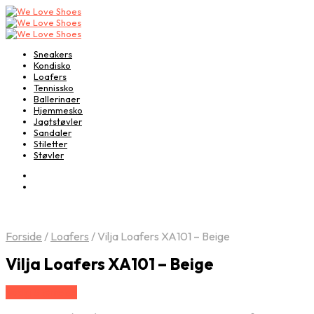
Sneakers
Kondisko
Loafers
Tennissko
Ballerinaer
Hjemmesko
Jagtstøvler
Sandaler
Stiletter
Støvler
Forside
/
Loafers
/
Vilja Loafers XA101 – Beige
Vilja Loafers XA101 – Beige
Vælg Størrelse