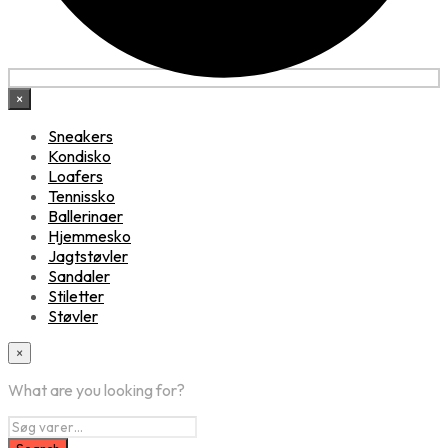
×
Sneakers
Kondisko
Loafers
Tennissko
Ballerinaer
Hjemmesko
Jagtstøvler
Sandaler
Stiletter
Støvler
×
What are you looking for?