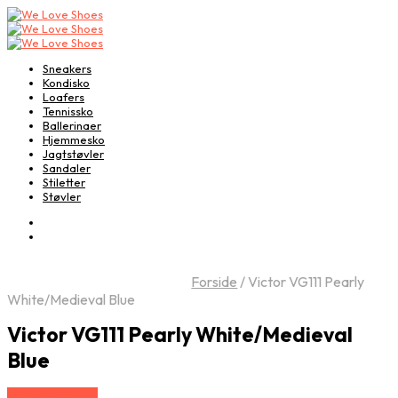
Sneakers
Kondisko
Loafers
Tennissko
Ballerinaer
Hjemmesko
Jagtstøvler
Sandaler
Stiletter
Støvler
Forside
/
Victor VG111 Pearly
White/Medieval Blue
Victor VG111 Pearly White/Medieval
Blue
Vælg Størrelse