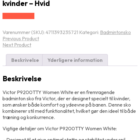
kvinder – Hvid
Vælg Størrelse
Varenummer (SKU):
4711393235721
Kategori:
Badmintonsko
Previous Product
Next Product
Beskrivelse
Yderligere information
Beskrivelse
Victor P9200TTY Women White er en fremragende
badminton sko fra Victor, der er designet specielt til kvinder,
som ønsker både komfort og ydeevne på banen. Denne sko
kombinerer stil med funktionalitet, hvilket gør den ideel til både
træning og konkurrence.
Vigtige detaljer om Victor P9200TTY Women White:
– Designet til at give optimal støtte og stabilitet under spil