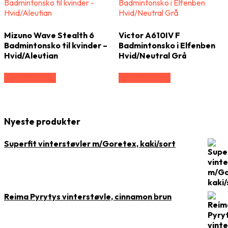
Mizuno Wave Stealth 6
Victor A610IV F
Badmintonsko til kvinder –
Badmintonsko i Elfenben
Hvid/Aleutian
Hvid/Neutral Grå
Vælg Størrelse
Vælg Størrelse
Nyeste produkter
Superfit vinterstøvler m/Goretex, kaki/sort
Reima Pyrytys vinterstøvle, cinnamon brun