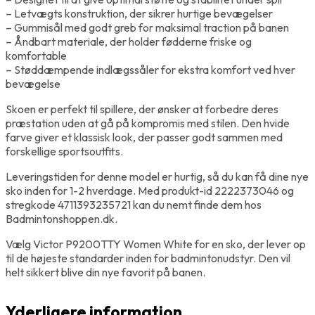
– Letvægts konstruktion, der sikrer hurtige bevægelser
– Gummisål med godt greb for maksimal traction på banen
– Åndbart materiale, der holder fødderne friske og
komfortable
– Støddæmpende indlægssåler for ekstra komfort ved hver
bevægelse
Skoen er perfekt til spillere, der ønsker at forbedre deres
præstation uden at gå på kompromis med stilen. Den hvide
farve giver et klassisk look, der passer godt sammen med
forskellige sportsoutfits.
Leveringstiden for denne model er hurtig, så du kan få dine nye
sko inden for 1-2 hverdage. Med produkt-id 2222373046 og
stregkode 4711393235721 kan du nemt finde dem hos
Badmintonshoppen.dk.
Vælg Victor P9200TTY Women White for en sko, der lever op
til de højeste standarder inden for badmintonudstyr. Den vil
helt sikkert blive din nye favorit på banen.
Yderligere information