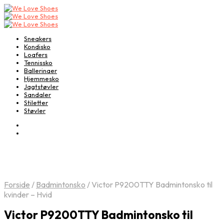
Sneakers
Kondisko
Loafers
Tennissko
Ballerinaer
Hjemmesko
Jagtstøvler
Sandaler
Stiletter
Støvler
Forside
/
Badmintonsko
/
Victor P9200TTY Badmintonsko til
kvinder – Hvid
Victor P9200TTY Badmintonsko til