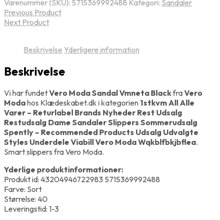
Varenummer (SKU):
5715369992488
Kategori:
Sandaler
Previous Product
Next Product
Beskrivelse
Yderligere information
Beskrivelse
Vi har fundet
Vero Moda Sandal Vmneta Black
fra
Vero
Moda
hos Klædeskabet.dk i kategorien
1stkvm All Alle
Varer – Returlabel Brands Nyheder Rest Udsalg
Restudsalg Dame Sandaler Slippers Sommerudsalg
Spently – Recommended Products Udsalg Udvalgte
Styles Underdele Viabill Vero Moda Wqkblfbkjbflea
.
Smart slippers fra Vero Moda.
Yderlige produktinformationer:
Produkt id: 43204946722983 5715369992488
Farve: Sort
Størrelse: 40
Leveringstid: 1-3