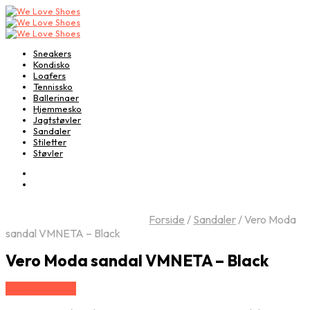
Sneakers
Kondisko
Loafers
Tennissko
Ballerinaer
Hjemmesko
Jagtstøvler
Sandaler
Stiletter
Støvler
Forside
/
Sandaler
/
Vero Moda
sandal VMNETA – Black
Vero Moda sandal VMNETA – Black
Vælg Størrelse