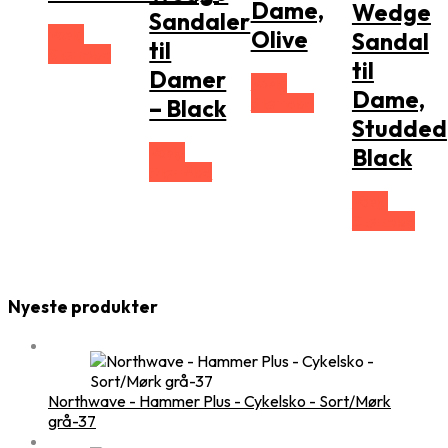
Dame,
Wedge
Sandaler
Vælg
Olive
Sandal
til
Størrelse
til
Damer
Vælg
Dame,
Størrelse
– Black
Studded
Vælg
Black
Størrelse
Vælg
Størrelse
Nyeste produkter
Northwave - Hammer Plus - Cykelsko - Sort/Mørk
grå-37