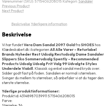
Varenummer (SKU):
5715406208015
Kategori:
Sandaler
Previous Product
Next Product
Beskrivelse
Yderligere information
Beskrivelse
Vi har fundet
Vera Dam Sandal 2097 Gold
fra
SHOES
hos
Klædeskabet.dk i kategorien
All Alle Varer – Returlabel
Brands Nyheder Rest Udsalg Restudsalg Dame Sandaler
Slippers Sko Sommerudsalg Spently – Recommended
Products Udsalg Udsalg Frit Valg 99 Udvalgte Styles
Underdele Viabill
. Klassisk og enkel sandal med kryds over.
Sidder godt fast på foden. Sandalen er normal i størrelsen.
Svinger du mellem to størrelser, så anbefaler vi at du tager den
største størrelse.
Yderlige produktinformationer:
Produkt id: 43148987039911 5715406208015
Farve:
Størrelse: 36