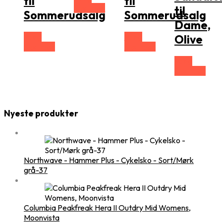
til
til
Størrelse
til
Sommerudsalg
Sommerudsalg
Dame,
Vælg
Vælg
Olive
Størrelse
Størrelse
Vælg
Størrelse
Nyeste produkter
Northwave - Hammer Plus - Cykelsko - Sort/Mørk
grå-37
Columbia Peakfreak Hera II Outdry Mid Womens,
Moonvista