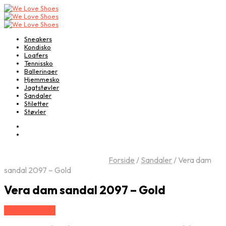
Sneakers
Kondisko
Loafers
Tennissko
Ballerinaer
Hjemmesko
Jagtstøvler
Sandaler
Stiletter
Støvler
Forside
/
Sandaler
/
Vera dam
sandal 2097 – Gold
Vera dam sandal 2097 – Gold
Vælg Størrelse