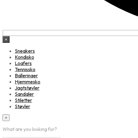
×
Sneakers
Kondisko
Loafers
Tennissko
Ballerinaer
Hjemmesko
Jagtstøvler
Sandaler
Stiletter
Støvler
×
What are you looking for?