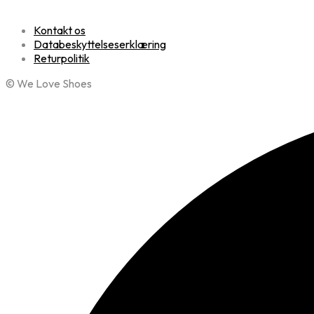
Kontakt os
Databeskyttelseserklæring
Returpolitik
© We Love Shoes