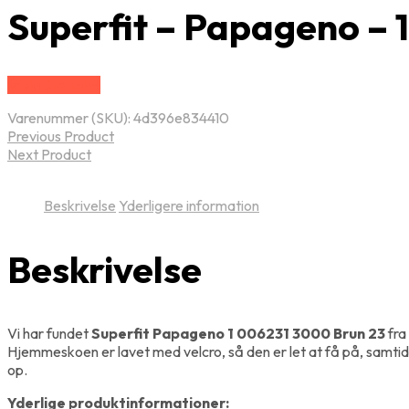
Superfit – Papageno – 
Vælg Størrelse
Varenummer (SKU):
4d396e834410
Previous Product
Next Product
Beskrivelse
Yderligere information
Beskrivelse
Vi har fundet
Superfit Papageno 1 006231 3000 Brun 23
fra
Hjemmeskoen er lavet med velcro, så den er let at få på, samti
op.
Yderlige produktinformationer: