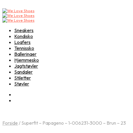
Sneakers
Kondisko
Loafers
Tennissko
Ballerinaer
Hjemmesko
Jagtstøvler
Sandaler
Stiletter
Støvler
Forside
/
Superfit – Papageno – 1-006231-3000 – Brun – 23