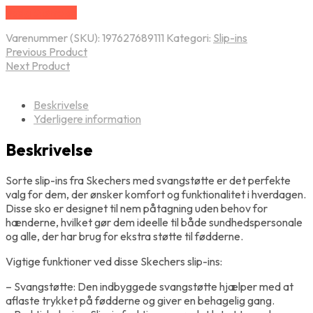
Vælg Størrelse
Varenummer (SKU):
197627689111
Kategori:
Slip-ins
Previous Product
Next Product
Beskrivelse
Yderligere information
Beskrivelse
Sorte slip-ins fra Skechers med svangstøtte er det perfekte
valg for dem, der ønsker komfort og funktionalitet i hverdagen.
Disse sko er designet til nem påtagning uden behov for
hænderne, hvilket gør dem ideelle til både sundhedspersonale
og alle, der har brug for ekstra støtte til fødderne.
Vigtige funktioner ved disse Skechers slip-ins:
– Svangstøtte: Den indbyggede svangstøtte hjælper med at
aflaste trykket på fødderne og giver en behagelig gang.