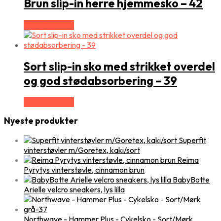
Brun slip-in herre hjemmesko – 42
Vælg Størrelse
Sort slip-in sko med strikket overdel
og god stødabsorbering – 39
Vælg Størrelse
Nyeste produkter
Superfit
vinterstøvler m/Goretex, kaki/sort
Reima
Pyrytys vinterstøvle, cinnamon brun
BabyBotte
Arielle velcro sneakers, lys lilla
Northwave - Hammer Plus - Cykelsko - Sort/Mørk