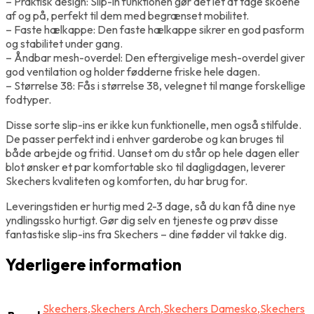
– Praktisk design: Slip-in funktionen gør det let at tage skoene
af og på, perfekt til dem med begrænset mobilitet.
– Faste hælkappe: Den faste hælkappe sikrer en god pasform
og stabilitet under gang.
– Åndbar mesh-overdel: Den eftergivelige mesh-overdel giver
god ventilation og holder fødderne friske hele dagen.
– Størrelse 38: Fås i størrelse 38, velegnet til mange forskellige
fodtyper.
Disse sorte slip-ins er ikke kun funktionelle, men også stilfulde.
De passer perfekt ind i enhver garderobe og kan bruges til
både arbejde og fritid. Uanset om du står op hele dagen eller
blot ønsker et par komfortable sko til dagligdagen, leverer
Skechers kvaliteten og komforten, du har brug for.
Leveringstiden er hurtig med 2-3 dage, så du kan få dine nye
yndlingssko hurtigt. Gør dig selv en tjeneste og prøv disse
fantastiske slip-ins fra Skechers – dine fødder vil takke dig.
Yderligere information
Skechers,Skechers Arch,Skechers Damesko,Skechers