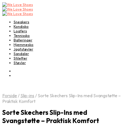
Sneakers
Kondisko
Loafers
Tennissko
Ballerinaer
Hjemmesko
Jagtstøvler
Sandaler
Stiletter
Støvler
Forside
/
Slip-ins
/
Sorte Skechers Slip-Ins med Svangstøtte –
Praktisk Komfort
Sorte Skechers Slip-Ins med
Svangstøtte – Praktisk Komfort