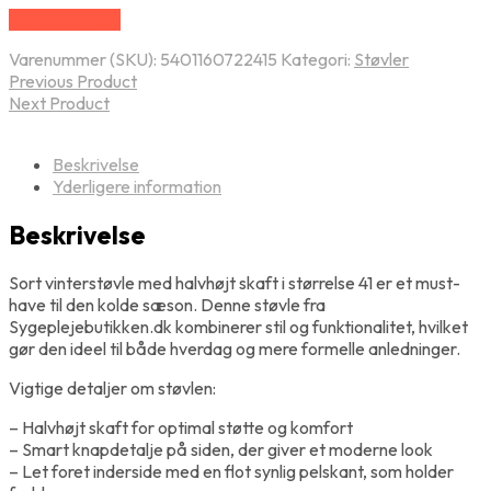
Vælg Størrelse
Varenummer (SKU):
5401160722415
Kategori:
Støvler
Previous Product
Next Product
Beskrivelse
Yderligere information
Beskrivelse
Sort vinterstøvle med halvhøjt skaft i størrelse 41 er et must-
have til den kolde sæson. Denne støvle fra
Sygeplejebutikken.dk kombinerer stil og funktionalitet, hvilket
gør den ideel til både hverdag og mere formelle anledninger.
Vigtige detaljer om støvlen:
– Halvhøjt skaft for optimal støtte og komfort
– Smart knapdetalje på siden, der giver et moderne look
– Let foret inderside med en flot synlig pelskant, som holder