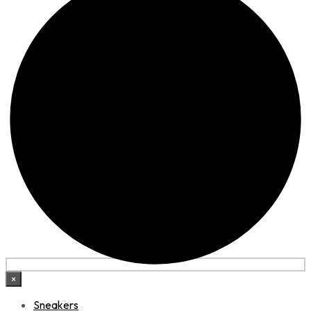
×
Sneakers