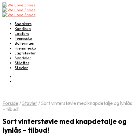
Sneakers
Kondisko
Loafers
Tennissko
Ballerinaer
Hjemmesko
Jagtstøvler
Sandaler
Stiletter
Støvler
Forside
/
Støvler
/
Sort vinterstøvle med knapdetalje og lynlås
– tilbud!
Sort vinterstøvle med knapdetalje og
lynlås – tilbud!