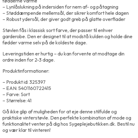
fødderne varme
– Lynlåslukning på indersiden for nem af- og påtagning
– Støddæmpende mellemsål, der sikrer komfort hele dagen
– Robust ydersål, der giver godt greb på glatte overflader
Støvlen fås i klassisk sort farve, der passer til enhver
garderobe. Den er designet til at modstå kulden og holde dine
fødder varme selv på de koldeste dage.
Leveringstiden er hurtig – du kan forvente at modtage din
ordre inden for 2-3 dage.
Produktinformationer:
– Produkt id: 325397
– EAN: 5401160722415
– Farve: Sort
– Størrelse: 41
Gå ikke glip af muligheden for at eje denne stilfulde og
praktiske vinterstøvle. Den perfekte kombination af mode og
funktionalitet venter på dig hos Sygeplejebutikken.dk. Bestil nu
og vær klar til vinteren!